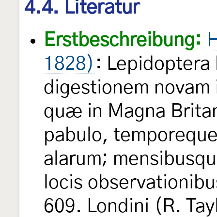
4.4. Literatur
Erstbeschreibung:
H
1828)
: Lepidoptera 
digestionem novam 
quæ in Magna Britan
pabulo, temporeque
alarum; mensibusqu
locis observationibu
609. Londini (R. Tay