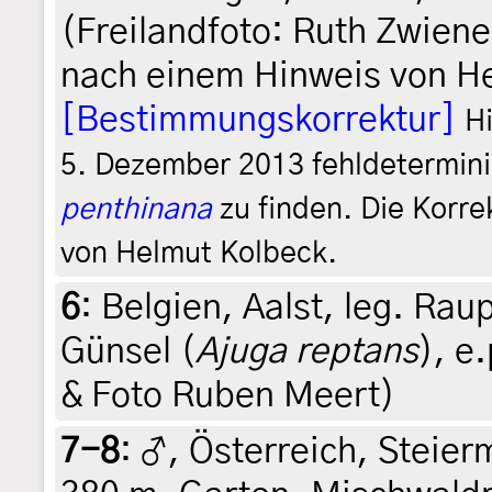
(Freilandfoto: Ruth Zwien
nach einem Hinweis von H
[Bestimmungskorrektur]
Hi
5. Dezember 2013 fehldetermini
penthinana
zu finden. Die Korre
von Helmut Kolbeck.
6
:
Belgien, Aalst, leg. Ra
Günsel (
Ajuga reptans
), e
& Foto Ruben Meert)
7-8
:
♂, Österreich, Steierm