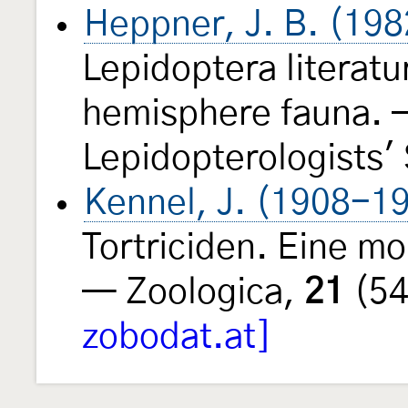
Heppner, J. B. (198
Lepidoptera literatu
hemisphere fauna. —
Lepidopterologists'
Kennel, J. (1908-1
Tortriciden. Eine m
— Zoologica,
21
(54
zobodat.at]