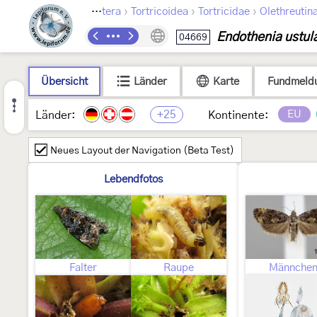
›
›
›
Lepidoptera
Tortricoidea
Tortricidae
Olethreutin
Endothenia ustul
04669
Übersicht
Länder
Karte
Fundmeld
+25
EU
Länder:
Kontinente:
Neues Layout der Navigation (Beta Test)
Lebendfotos
Falter
Raupe
Männche