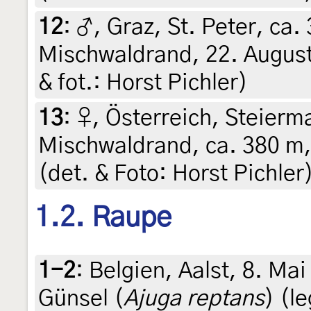
12
:
♂, Graz, St. Peter, ca.
Mischwaldrand, 22. August 
& fot.: Horst Pichler)
13
:
♀, Österreich, Steierma
Mischwaldrand, ca. 380 m,
(det. & Foto: Horst Pichler
1.2. Raupe
1-2
:
Belgien, Aalst, 8. Ma
Günsel (
Ajuga reptans
) (l