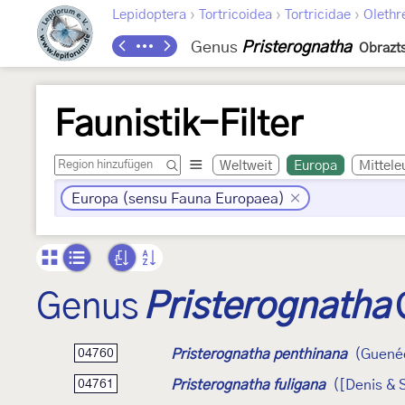
›
›
›
Lepidoptera
Tortricoidea
Tortricidae
Olethr
Genus
Pristerognatha
Obrazts
Faunistik-Filter
Weltweit
Europa
Mittele
Europa (sensu Fauna Europaea)
Genus
Pristerognatha
Pristerognatha penthinana
(Guené
04760
Pristerognatha fuligana
([Denis & 
04761