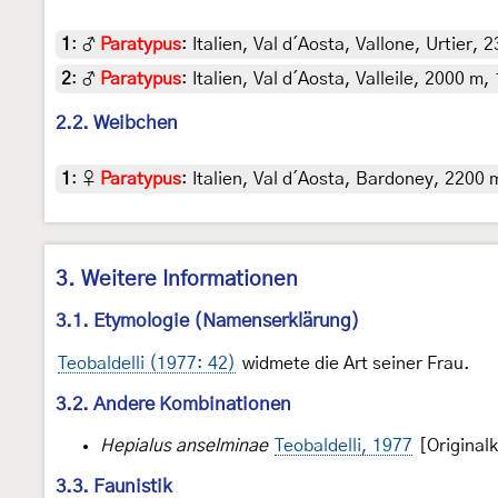
1
:
♂
Paratypus
: Italien, Val d´Aosta, Vallone, Urtier
2
:
♂
Paratypus
: Italien, Val d´Aosta, Valleile, 2000 m
2.2. Weibchen
1
:
♀
Paratypus
: Italien, Val d´Aosta, Bardoney, 2200 
3. Weitere Informationen
3.1. Etymologie (Namenserklärung)
Teobaldelli (1977: 42)
widmete die Art seiner Frau.
3.2. Andere Kombinationen
Hepialus anselminae
Teobaldelli, 1977
[Original
3.3. Faunistik