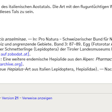
n des italienischen Aostatals. Die Art mit den fluguntüchtigen
ieses Tals zu sein.
is anselminae
. — In: Pro Natura – Schweizerischer Bund für 
iz und angrenzende Gebiete. Band 3: 87-89. Egg (Fotorotar 
der Schmetterlinge (Lepidoptera) der Tiroler Landesmuseums 
 auf zobodat.at]
.
: Eine weitere endemische Hepialide aus den Alpen:
Pharmaci
.archive.org]
.
neue
Hepialus
-Art aus Italien Lepidoptera, Hepialidae). — N
-
Version
21
-
Verweise anzeigen