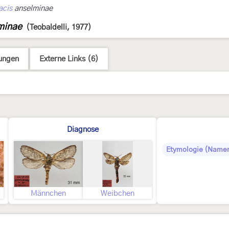
acis
anselminae
minae
(Teobaldelli, 1977)
ungen
Externe Links (6)
Diagnose
Etymologie (Namen
Männchen
Weibchen