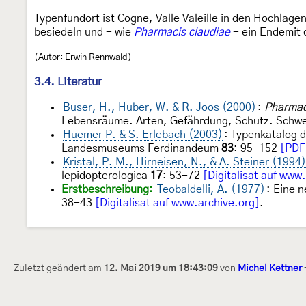
Typenfundort ist Cogne, Valle Valeille in den Hochlage
besiedeln und - wie
Pharmacis claudiae
- ein Endemit d
(Autor: Erwin Rennwald)
3.4. Literatur
Buser, H., Huber, W. & R. Joos (2000)
:
Pharmac
Lebensräume. Arten, Gefährdung, Schutz. Schwe
Huemer P. & S. Erlebach (2003)
: Typenkatalog 
Landesmuseums Ferdinandeum
83
: 95-152
[PDF
Kristal, P. M., Hirneisen, N., & A. Steiner (1994)
lepidopterologica
17
: 53-72
[Digitalisat auf www
Erstbeschreibung:
Teobaldelli, A. (1977)
: Eine 
38-43
[Digitalisat auf www.archive.org]
.
Zuletzt geändert am
12. Mai 2019 um 18:43:09
von
Michel Kettner