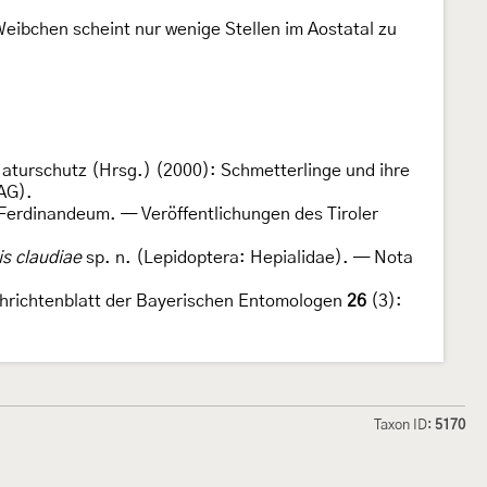
 Weibchen scheint nur wenige Stellen im Aostatal zu
Naturschutz (Hrsg.) (2000): Schmetterlinge und ihre
AG).
Ferdinandeum. — Veröffentlichungen des Tiroler
s claudiae
sp. n. (Lepidoptera: Hepialidae). — Nota
achrichtenblatt der Bayerischen Entomologen
26
(3):
Taxon ID:
5170