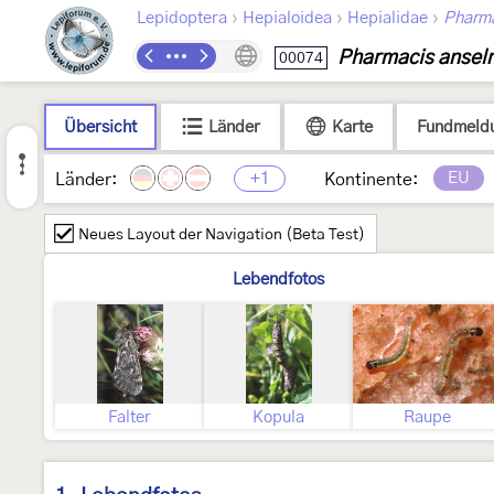
›
›
›
Lepidoptera
Hepialoidea
Hepialidae
Pharm
Pharmacis ansel
00074
Übersicht
Länder
Karte
Fundmeld
+1
EU
Länder:
Kontinente:
Neues Layout der Navigation (Beta Test)
Lebendfotos
Falter
Kopula
Raupe