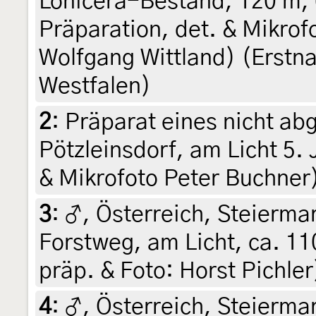
Lonicera-Bestand, 120 m, 6
Präparation, det. & Mikrof
Wolfgang Wittland) (Erstn
Westfalen)
2
:
Präparat eines nicht ab
Pötzleinsdorf, am Licht 5. 
& Mikrofoto Peter Buchner
3
:
♂, Österreich, Steiermar
Forstweg, am Licht, ca. 11
präp. & Foto: Horst Pichler
4
:
♂, Österreich, Steiermar