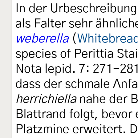
In der Urbeschreibun
als Falter sehr ähnlic
weberella
(
Whitebread
species of Perittia St
Nota lepid. 7: 271-28
dass der schmale Anf
herrichiella
nahe der B
Blattrand folgt, bevor 
Platzmine erweitert. 