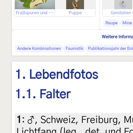
Fraßspuren und Befallsbild
Puppe
Genitalien
Raupe
Mine
Weitere Inform
Andere Kombinationen
Faunistik
Publikationsjahr der Er
1. Lebendfotos
1.1. Falter
1
:
♂, Schweiz, Freiburg, M
Lichtfang (leg., det. und F