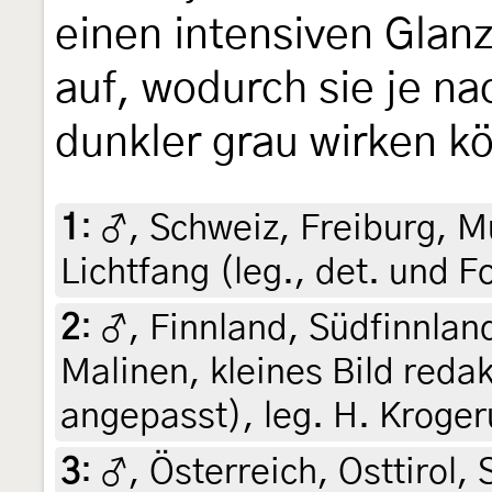
einen intensiven Glan
auf, wodurch sie je nac
dunkler grau wirken k
1
:
♂, Schweiz, Freiburg, M
Lichtfang (leg., det. und F
2
:
♂, Finnland, Südfinnland
Malinen, kleines Bild reda
angepasst), leg. H. Kroger
3
:
♂, Österreich, Osttirol,