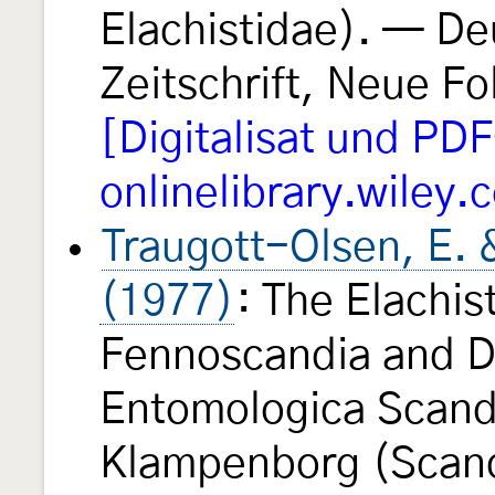
Elachistidae). — D
Zeitschrift, Neue F
[Digitalisat und PD
onlinelibrary.wiley.
Traugott-Olsen, E. 
(1977)
: The Elachis
Fennoscandia and D
Entomologica Scand
Klampenborg (Scand