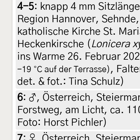
4-5
:
knapp 4 mm Sitzlänge
Region Hannover, Sehnde, 
katholische Kirche St. Mari
Heckenkirsche (
Lonicera x
ins Warme 26. Februar 20
, Falt
-19 °C auf der Terrasse)
det. & fot.: Tina Schulz)
6
:
♂, Österreich, Steiermar
Forstweg, am Licht, ca. 11
Foto: Horst Pichler)
7
:
♀, Österreich, Steiermar