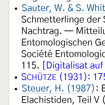
Sauter, W. & S. Whi
Schmetterlinge der 
Nachtrag. — Mittei
Entomologischen Ges
Société Entomologi
115.
[Digitalisat au
S
(1931): 17
CHÜTZE
Steuer, H. (1987)
: 
Elachistiden, Teil V