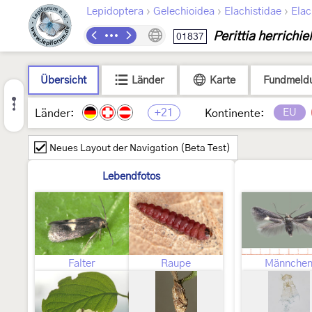
›
›
›
Lepidoptera
Gelechioidea
Elachistidae
Elac
Perittia herrichie
01837
Übersicht
Länder
Karte
Fundmeld
+21
EU
Länder:
Kontinente:
Neues Layout der Navigation (Beta Test)
Lebendfotos
Falter
Raupe
Männche