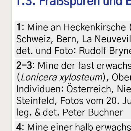
1.3. Fraßspuren und B
1
:
Mine an Heckenkirsche 
Schweiz, Bern, La Neuvevill
det. und Foto: Rudolf Bryn
2-3
:
Mine der fast erwach
(
Lonicera xylosteum
), Ober
Individuen: Österreich, N
Steinfeld, Fotos vom 20. J
leg. & det. Peter Buchner
4
:
Mine einer halb erwach