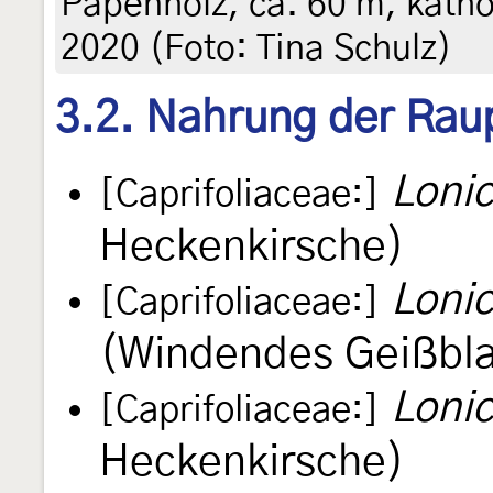
Papenholz, ca. 60 m, kathol
2020 (Foto: Tina Schulz)
3.2. Nahrung der Rau
Loni
[Caprifoliaceae:]
Heckenkirsche)
Loni
[Caprifoliaceae:]
(Windendes Geißbla
Lonic
[Caprifoliaceae:]
Heckenkirsche)