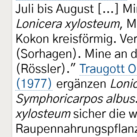
Juli bis August [...] M
Lonicera xylosteum
, M
Kokon kreisförmig. Ve
(Sorhagen). Mine an d
(Rössler)."
Traugott O
(1977)
ergänzen
Loni
Symphoricarpos albus
xylosteum
sicher die w
Raupennahrungspflanze