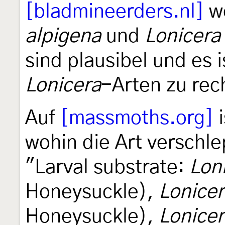
[bladmineerders.nl]
we
alpigena
und
Lonicera 
sind plausibel und es 
Lonicera
-Arten zu rec
Auf
[massmoths.org]
i
wohin die Art verschle
"Larval substrate:
Lon
Honeysuckle),
Lonicer
Honeysuckle),
Lonice