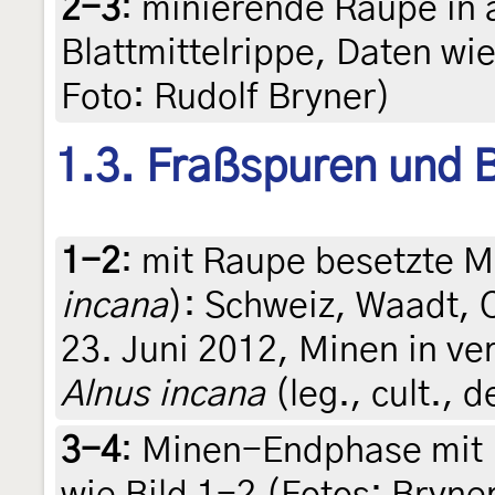
2-3
:
minierende Raupe in 
Blattmittelrippe, Daten wie 
Foto: Rudolf Bryner)
1.3. Fraßspuren und B
1-2
:
mit Raupe besetzte M
incana
): Schweiz, Waadt, 
23. Juni 2012, Minen in v
Alnus incana
(leg., cult., 
3-4
:
Minen-Endphase mit 
wie Bild 1-2 (Fotos: Bryne