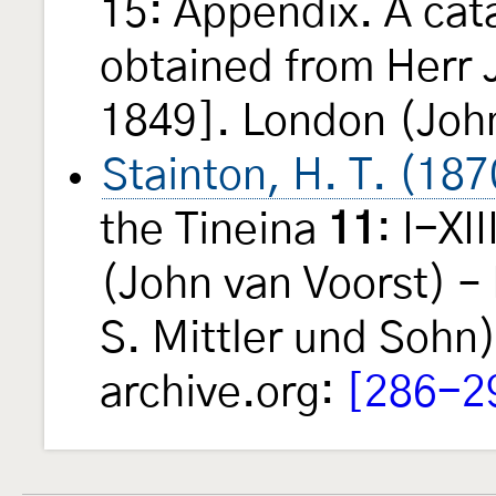
15: Appendix. A cat
obtained from Herr 
1849]. London (John
Stainton, H. T. (187
the Tineina
11
: I-XI
(John van Voorst) – 
S. Mittler und Sohn)
archive.org:
[286-2