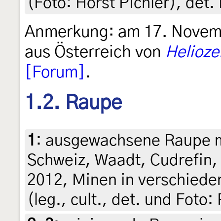
(Foto: Horst Pichler), det. 
Anmerkung: am 17. Novem
aus Österreich von
Heliozel
[Forum]
.
1.2. Raupe
1
:
ausgewachsene Raupe m
Schweiz, Waadt, Cudrefin,
2012, Minen in verschiede
(leg., cult., det. und Foto: