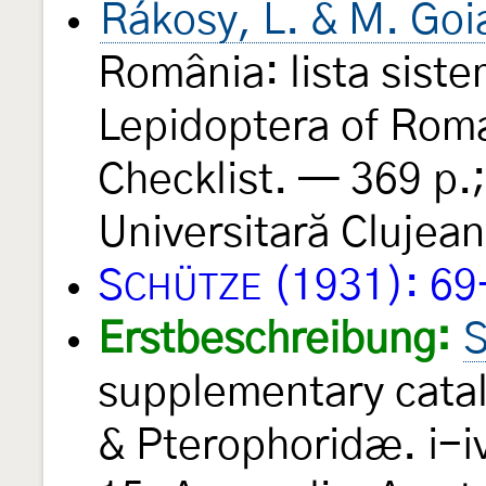
Rákosy, L. & M. Goi
România: lista sistem
Lepidoptera of Roman
Checklist. — 369 p.
Universitară Clujean
S
(1931): 69
CHÜTZE
Erstbeschreibung:
S
supplementary catal
& Pterophoridæ. i-iv