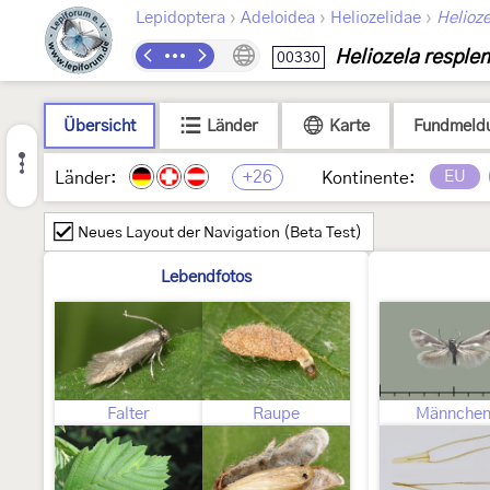
›
›
›
Lepidoptera
Adeloidea
Heliozelidae
Helioze
Heliozela resplen
00330
Übersicht
Länder
Karte
Fundmeld
+26
EU
Länder:
Kontinente:
Neues Layout der Navigation (Beta Test)
Lebendfotos
Falter
Raupe
Männche