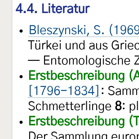
4.4. Literatur
Bleszynski, S. (196
Türkei und aus Grie
— Entomologische Z
Erstbeschreibung (
[1796-1834]
: Samm
Schmetterlinge
8
: p
Erstbeschreibung (T
Der Sammlung europ