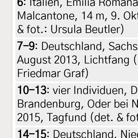
6
:
Italien, Emilia Roman
Malcantone, 14 m, 9. Okt
& fot.: Ursula Beutler)
7-9
:
Deutschland, Sachse
August 2013, Lichtfang (
Friedmar Graf)
10-13
:
vier Individuen, 
Brandenburg, Oder bei N
2015, Tagfund (det. & fo
14-15
:
Deutschland, Nie