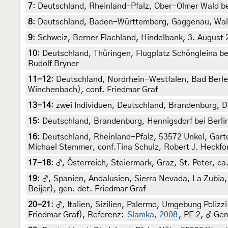
7
:
Deutschland, Rheinland-Pfalz, Ober-Olmer Wald bei
8
:
Deutschland, Baden-Württemberg, Gaggenau, Wald o
9
:
Schweiz, Berner Flachland, Hindelbank, 3. August 20
10
:
Deutschland, Thüringen, Flugplatz Schöngleina be
Rudolf Bryner
11-12
:
Deutschland, Nordrhein-Westfalen, Bad Berleb
Winchenbach), conf. Friedmar Graf
13-14
:
zwei Individuen, Deutschland, Brandenburg, D
15
:
Deutschland, Brandenburg, Hennigsdorf bei Berlin
16
:
Deutschland, Rheinland-Pfalz, 53572 Unkel, Garten
Michael Stemmer, conf.Tina Schulz, Robert J. Heckfo
17-18
:
♂, Österreich, Steiermark, Graz, St. Peter, c
19
:
♂, Spanien, Andalusien, Sierra Nevada, La Zubia,
Beijer), gen. det. Friedmar Graf
20-21
:
♂, Italien, Sizilien, Palermo, Umgebung Polizz
Friedmar Graf), Referenz:
Slamka, 2008
, PE 2, ♂ Gen