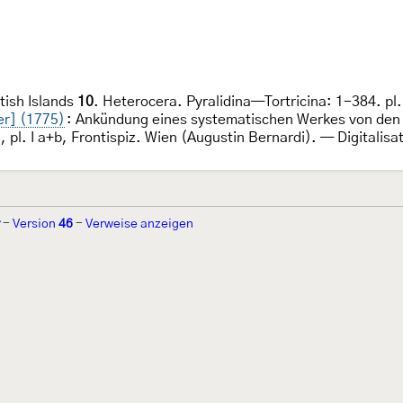
itish Islands
10
. Heterocera. Pyralidina—Tortricina: 1-384. pl
ler] (1775)
: Ankündung eines systematischen Werkes von de
 pl. I a+b, Frontispiz. Wien (Augustin Bernardi). — Digitali
-
Version
46
-
Verweise anzeigen