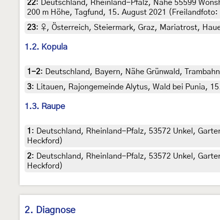
22
:
Deutschland, Rheinland-Pfalz, Nähe 55599 Wons
200 m Höhe, Tagfund, 15. August 2021 (Freilandfoto: 
23
:
♀, Österreich, Steiermark, Graz, Mariatrost, Haue
1.2. Kopula
1-2
:
Deutschland, Bayern, Nähe Grünwald, Trambahnh
3
:
Litauen, Rajongemeinde Alytus, Wald bei Punia, 15.
1.3. Raupe
1
:
Deutschland, Rheinland-Pfalz, 53572 Unkel, Garten, 
Heckford)
2
:
Deutschland, Rheinland-Pfalz, 53572 Unkel, Garten, 
Heckford)
2. Diagnose