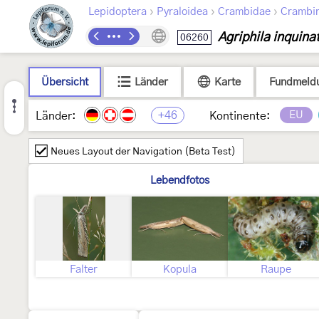
›
›
›
Lepidoptera
Pyraloidea
Crambidae
Crambi
Agriphila inquinat
06260
Übersicht
Länder
Karte
Fundmeld
+46
EU
Länder:
Kontinente:
Neues Layout der Navigation (Beta Test)
Lebendfotos
Falter
Kopula
Raupe