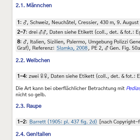
2.1. Männchen
1
:
♂, Schweiz, Neuchâtel, Cressier, 430 m, 9. August 1
2-7
:
drei ♂♂, Daten siehe Etikett (coll., det. & fot.:
8
:
♂, Italien, Sizilien, Palermo, Umgebung Polizzi Ge
Graf), Referenz:
Slamka, 2008
, PE 2, ♂ Gen. Fig. 50
2.2. Weibchen
1-4
:
zwei ♀♀, Daten siehe Etikett (coll., det. & fot.:
Die Art kann bei oberflächlicher Betrachtung mit
Pedia
nicht so gelb.
2.3. Raupe
1-2
:
Barrett (1905: pl. 437 fig. 2d)
[nach Copyright-fr
2.4. Genitalien