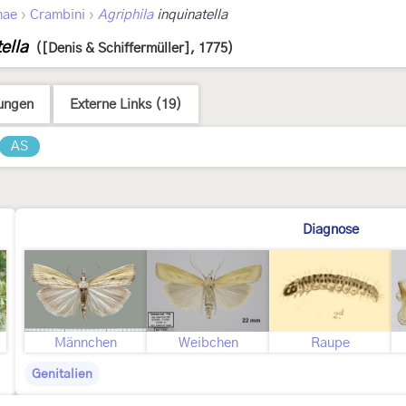
›
›
nae
Crambini
Agriphila
inquinatella
ella
([Denis & Schiffermüller], 1775)
ungen
Externe Links (19)
AS
Diagnose
Männchen
Weibchen
Raupe
Genitalien