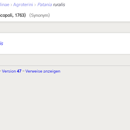
›
›
linae
Agroterini
Patania
ruralis
copoli, 1763)
(Synonym)
is
-
Version
47
-
Verweise anzeigen