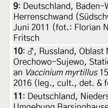
9
:
Deutschland, Baden-
Herrenschwand (Südschwa
Juni 2011 (fot.: Florian 
Fritsch
10
:
♂, Russland, Oblast
Orechowo-Sujewo, Statio
an
Vaccinium myrtillus
15
2016 (leg., cult., det. &
11
:
Deutschland, Nieders
Umgebung Barsinghause