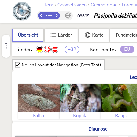
›
›
›
Lepidoptera
Geometroidea
Geometridae
Larenti
Pasiphila debilia
08605
Übersicht
Länder
Karte
Fundmeld
+32
EU
Länder:
Kontinente:
Neues Layout der Navigation (Beta Test)
Leb
Falter
Kopula
Raupe
Diagnose