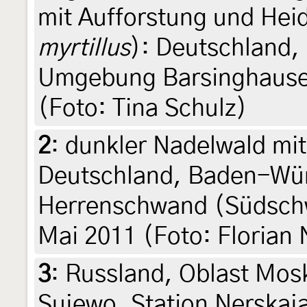
mit Aufforstung und Hei
myrtillus
): Deutschland,
Umgebung Barsinghausen
(Foto: Tina Schulz)
2
:
dunkler Nadelwald mi
Deutschland, Baden-Wü
Herrenschwand (Südschw
Mai 2011 (Foto: Florian 
3
:
Russland, Oblast Mos
Sujewo, Station Nerskaja