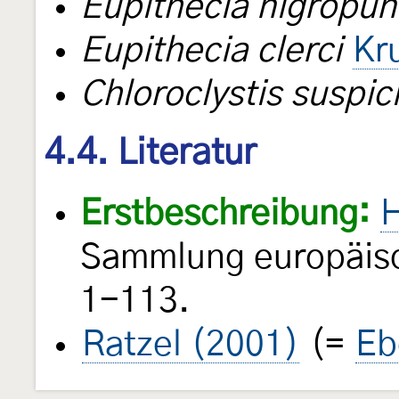
Eupithecia nigropun
Eupithecia clerci
Kr
Chloroclystis suspic
4.4. Literatur
Erstbeschreibung:
H
Sammlung europäisc
1-113.
Ratzel (2001)
(=
Eb