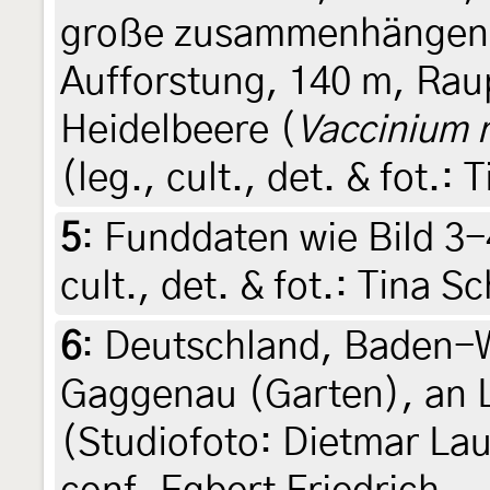
große zusammenhängend
Aufforstung, 140 m, Rau
Heidelbeere (
Vaccinium m
(leg., cult., det. & fot.: 
5
:
Funddaten wie Bild 3-4
cult., det. & fot.: Tina S
6
:
Deutschland, Baden-
Gaggenau (Garten), an L
(Studiofoto: Dietmar Lau