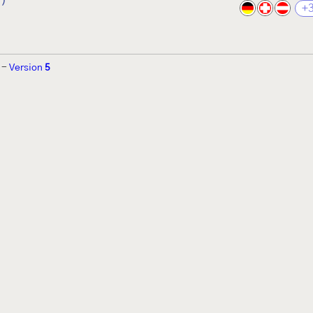
])
+
-
Version
5