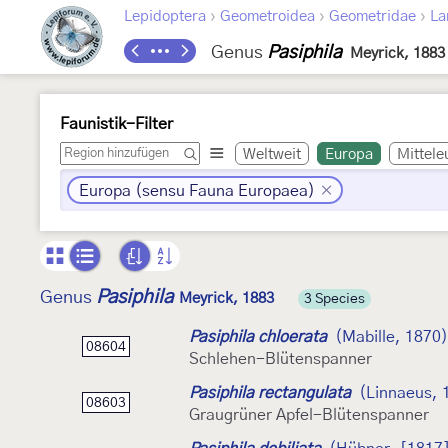
›
›
›
Lepidoptera
Geometroidea
Geometridae
La
Genus
Pasiphila
Meyrick, 1883
Faunistik-Filter
Weltweit
Europa
Mittele
Europa (sensu Fauna Europaea)
Pasiphila
Genus
Meyrick, 1883
3 Species
Pasiphila chloerata
(Mabille, 1870)
08604
Schlehen-Blütenspanner
Pasiphila rectangulata
(Linnaeus, 
08603
Graugrüner Apfel-Blütenspanner