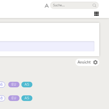
Ansicht
36
EU
AS
48
EU
AS