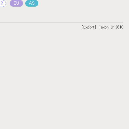
32
EU
AS
[Export]
Taxon ID:
3610