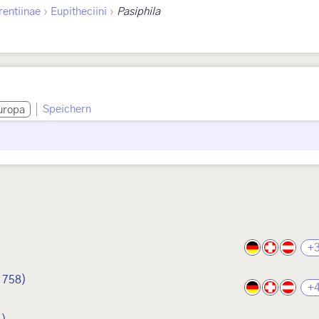
›
›
rentiinae
Eupitheciini
Pasiphila
Speichern
uropa
+
1758)
+