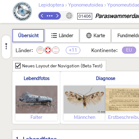
›
›
Lepidoptera
Yponomeutoidea
Yponomeutida
Paraswammerdam
01406
Übersicht
Länder
Karte
Fundmeld
+11
EU
Länder:
Kontinente:
Neues Layout der Navigation (Beta Test)
Lebendfotos
Diagnose
Falter
Männchen
Erstbeschreib