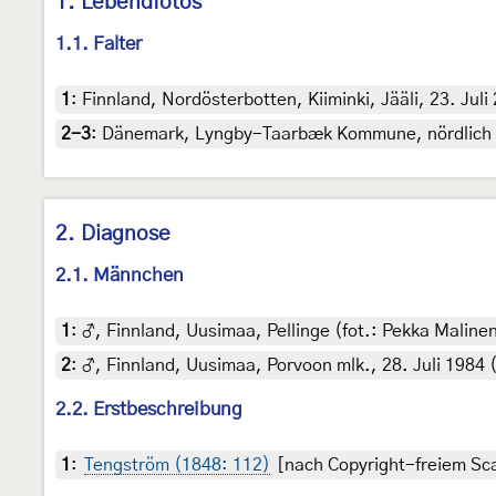
1. Lebendfotos
1.1. Falter
1
:
Finnland, Nordösterbotten, Kiiminki, Jääli, 23. Juli
2-3
:
Dänemark, Lyngby-Taarbæk Kommune, nördlich vo
2. Diagnose
2.1. Männchen
1
:
♂, Finnland, Uusimaa, Pellinge (fot.: Pekka Maline
2
:
♂, Finnland, Uusimaa, Porvoon mlk., 28. Juli 1984 
2.2. Erstbeschreibung
1
:
Tengström (1848: 112)
[nach Copyright-freiem Sca