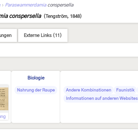
›
e
Paraswammerdamia
conspersella
ia conspersella
(Tengström, 1848)
ungen
Externe Links (11)
Biologie
Nahrung der Raupe
Andere Kombinationen
Faunistik
Informationen auf anderen Websites 
ung