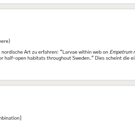
eere)
e nordische Art zu erfahren: "Larvae within web on
Empetrum 
or half-open habitats throughout Sweden." Dies scheint die e
mbination]