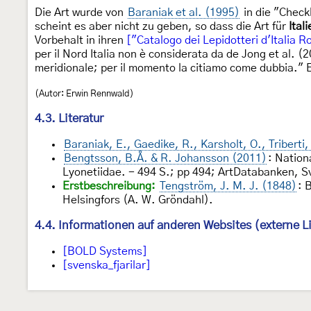
Die Art wurde von
Baraniak et al. (1995)
in die "Check
scheint es aber nicht zu geben, so dass die Art für
Ital
Vorbehalt in ihren
["Catalogo dei Lepidotteri d'Italia R
per il Nord Italia non è considerata da de Jong et al. 
meridionale; per il momento la citiamo come dubbia." 
(Autor: Erwin Rennwald)
4.3. Literatur
Baraniak, E., Gaedike, R., Karsholt, O., Triberti
Bengtsson, B.Å. & R. Johansson (2011)
: Nation
Lyonetiidae. - 494 S.; pp 494; ArtDatabanken, Sv
Erstbeschreibung:
Tengström, J. M. J. (1848)
: 
Helsingfors (A. W. Gröndahl).
4.4. Informationen auf anderen Websites (externe L
[BOLD Systems]
[svenska_fjarilar]