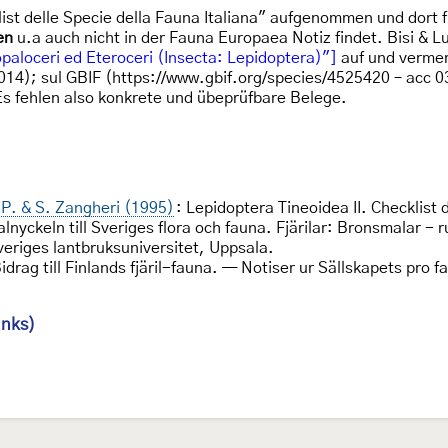
list delle Specie della Fauna Italiana" aufgenommen und dort f
ien
u.a auch nicht in der Fauna Europaea Notiz findet. Bisi & 
opaloceri ed Eteroceri (Insecta: Lepidoptera)"]
auf und vermer
(2014); sul GBIF (https://www.gbif.org/species/4525420 – acc 0
Es fehlen also konkrete und übeprüfbare Belege.
, P. & S. Zangheri (1995)
: Lepidoptera Tineoidea II. Checklist 
alnyckeln till Sveriges flora och fauna. Fjärilar: Bronsmalar 
eriges lantbruksuniversitet, Uppsala.
Bidrag till Finlands fjäril-fauna. — Notiser ur Sällskapets pro 
inks)