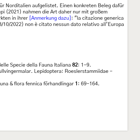
ür Norditalien aufgelistet. Einen konkreten Beleg dafür
Lupi (2021) nahmen die Art daher nur mit großem
kten in ihrer
[Anmerkung dazu]
: "la citazione generica
3/10/2022) non è citato nessun dato relativo all’Europa
delle Specie della Fauna Italiana
82
: 1-9.
- rullvingermalar. Lepidoptera: Roeslerstammiidae -
fauna & flora fennica förhandlingar
1
: 69-164.