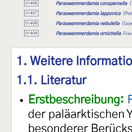
Paraswammerdamia conspersella
(
01406
Paraswammerdamia lapponica
(Pe
01407
Paraswammerdamia nebulella
(Goe
01408
Paraswammerdamia ornichella
Fri
01409
1. Weitere Informati
1.1. Literatur
Erstbeschreibung:
der paläarktischen
besonderer Berücksi