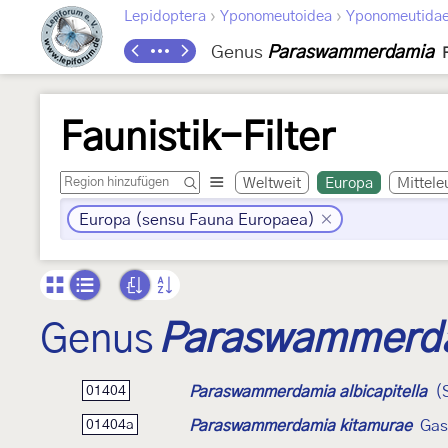
›
›
Lepidoptera
Yponomeutoidea
Yponomeutida
Genus
Paraswammerdamia
Faunistik-Filter
Weltweit
Europa
Mittele
Europa (sensu Fauna Europaea)
Genus
Paraswammerd
Paraswammerdamia albicapitella
(
01404
Paraswammerdamia kitamurae
Gas
01404a