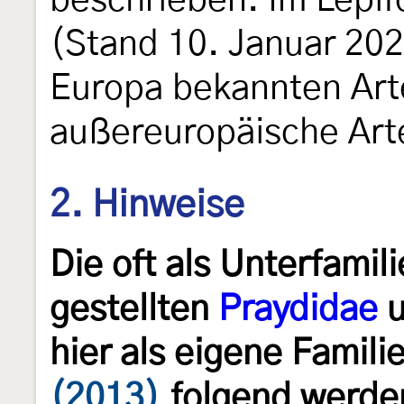
beschrieben. Im Lepif
(Stand 10. Januar 20
Europa bekannten Art
außereuropäische Art
2. Hinweise
Die oft als Unterfami
gestellten
Praydidae
u
hier als eigene Famil
(2013)
folgend werden