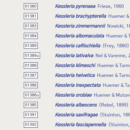
Kessleria pyrenaea
Friese, 1960
01380
Kessleria brachypterella
Huemer &
01381
Kessleria zimmermannii
Nowicki, 1
01383
Kessleria albomaculata
Huemer & 
01384
Kessleria caflischiella
(Frey, 1880)
01389
Kessleria lativalva
Nel & Varenne, 
01389a
Kessleria klimeschi
Huemer & Tarm
01388
Kessleria helvetica
Huemer & Tarm
01387
Kessleria inexpectata
Huemer & Ta
01386
Kessleria orobiae
Huemer & Mutan
01386a
Kessleria albescens
(Rebel, 1899)
01385
Kessleria saxifragae
(Stainton, 18
01391
Kessleria fasciapennella
(Stainton
01392