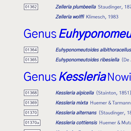
Zelleria plumbeella
Staudinger, 18
01362
Zelleria wolffi
Klimesch, 1983
Genus
Euhyponomeu
Euhyponomeutoides albithoracellus
01364
Euhyponomeutoides ribesiella
(De 
01365
Genus
Kessleria
Nowi
Kessleria alpicella
(Stainton, 1851
01368
Kessleria mixta
Huemer & Tarmann
01369
Kessleria alternans
(Staudinger, 1
01370
Kessleria cottiensis
Huemer & Mut
01370a