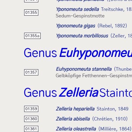
Yponomeuta sedella
Treitschke, 1
01355
Sedum-Gespinstmotte
Yponomeuta gigas
(Rebel, 1892)
Yponomeuta morbillosus
(Zeller, 1
01355a
Genus
Euhyponomeu
Euhyponomeuta stannella
(Thunbe
01357
Gelbköpfige Fetthennen-Gespinstm
Genus
Zelleria
Staint
Zelleria hepariella
Stainton, 1849
01359
Zelleria abisella
(Chrétien, 1910)
01360
Zelleria oleastrella
(Millière, 1864)
01361