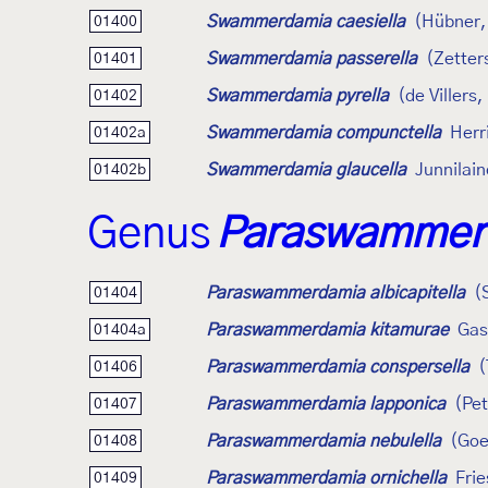
Swammerdamia caesiella
(Hübner,
01400
Swammerdamia passerella
(Zetter
01401
Swammerdamia pyrella
(de Villers
01402
Swammerdamia compunctella
Herr
01402a
Swammerdamia glaucella
Junnilai
01402b
Genus
Paraswammer
Paraswammerdamia albicapitella
(
01404
Paraswammerdamia kitamurae
Gas
01404a
Paraswammerdamia conspersella
(
01406
Paraswammerdamia lapponica
(Pe
01407
Paraswammerdamia nebulella
(Goe
01408
Paraswammerdamia ornichella
Fri
01409