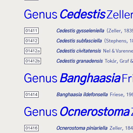
Genus
Cedestis
Zelle
Cedestis gysseleniella
(Zeller, 183
01411
Cedestis subfasciella
(Stephens, 1
01412
Cedestis civitatensis
Nel & Varenn
01412a
Cedestis granadensis
Tokár, Graf 
01412b
Genus
Banghaasia
Fr
Banghaasia ildefonsella
Friese, 19
01414
Genus
Ocnerostoma
Ocnerostoma piniariella
Zeller, 18
01416