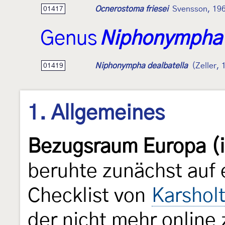
Ocnerostoma friesei
Svensson, 19
01417
Genus
Niphonympha
Niphonympha dealbatella
(Zeller, 
01419
1. Allgemeines
Bezugsraum Europa (i
beruhte zunächst auf 
Checklist von
Karshol
der nicht mehr online