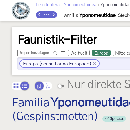
›
›
Lepidoptera
Yponomeutoidea
Yponomeutida
Familia
Yponomeutidae
Steph
Faunistik-Filter
Weltweit
Europa
Mittele
Europa (sensu Fauna Europaea)
Nur direkte 
Familia
Yponomeutida
(Gespinstmotten)
72 Species