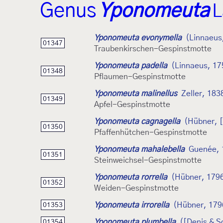
Genus
Yponomeuta
L
Yponomeuta evonymella
(Linnaeus
01347
Traubenkirschen-Gespinstmotte
Yponomeuta padella
(Linnaeus, 17
01348
Pflaumen-Gespinstmotte
Yponomeuta malinellus
Zeller, 183
01349
Apfel-Gespinstmotte
Yponomeuta cagnagella
(Hübner, 
01350
Pfaffenhütchen-Gespinstmotte
Yponomeuta mahalebella
Guenée, 
01351
Steinweichsel-Gespinstmotte
Yponomeuta rorrella
(Hübner, 179
01352
Weiden-Gespinstmotte
Yponomeuta irrorella
(Hübner, 179
01353
Yponomeuta plumbella
([Denis & S
01354