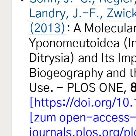
Landry, J.-F., Zwic
(2013)
: A Molecula
Yponomeutoidea (In
Ditrysia) and Its Imp
Biogeography and th
Use. - PLOS ONE,
[https://doi.org/10
[zum open-access-A
journals.plos.org/p