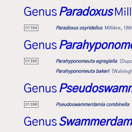
Genus
Paradoxus
Mil
Paradoxus osyridellus
Millière, 186
01394
Genus
Parahyponom
Parahyponomeuta egregiella
(Dupo
01396
Parahyponomeuta bakeri
(Walsing
Genus
Pseudoswamm
Pseudoswammerdamia combinella
01398
Genus
Swammerdam