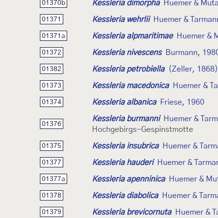
Kessleria dimorpha
Huemer & Muta
01370b
Kessleria wehrlii
Huemer & Tarman
01371
Kessleria alpmaritimae
Huemer & M
01371a
Kessleria nivescens
Burmann, 198
01372
Kessleria petrobiella
(Zeller, 1868)
01382
Kessleria macedonica
Huemer & Ta
01373
Kessleria albanica
Friese, 1960
01374
Kessleria burmanni
Huemer & Tarm
01376
Hochgebirgs-Gespinstmotte
Kessleria insubrica
Huemer & Tarm
01375
Kessleria hauderi
Huemer & Tarma
01377
Kessleria apenninica
Huemer & Mu
01377a
Kessleria diabolica
Huemer & Tarm
01378
Kessleria brevicornuta
Huemer & T
01379