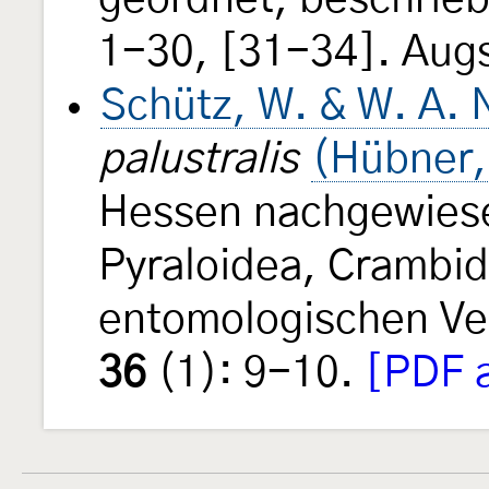
1-30, [31-34]. Aug
Schütz, W. & W. A. 
palustralis
(Hübner,
Hessen nachgewiese
Pyraloidea, Crambid
entomologischen Ver
36
(1): 9-10.
[PDF a