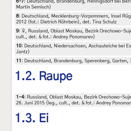
6-7
:
Deutschland, Brandenburg, Hennigsdorf bei Berli
Martin Semisch)
8
:
Deutschland, Mecklenburg-Vorpommern, Insel Rüg
2012 (fot.: Dietrich Röhrbein), det. Tina Schulz
9
:
♀, Russland, Oblast Moskau, Bezirk Orechowo-Sujew
cult., det. & fot.: Andrey Ponomarev)
10
:
Deutschland, Niedersachsen, Aschauteiche bei Esc
Jantz)
11
:
Deutschland, Brandenburg, Sperenberg, Garten, 35
1.2. Raupe
1-4
:
Russland, Oblast Moskau, Bezirk Orechowo-Suje
26. Juni 2015 (leg., cult., det. & fot.: Andrey Ponoma
1.3. Ei