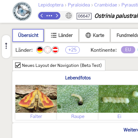
›
›
›
Lepidoptera
Pyraloidea
Crambidae
Pyraust
Ostrinia palustral
06647
Übersicht
Länder
Karte
Fundmeld
+25
EU
Länder:
Kontinente:
Neues Layout der Navigation (Beta Test)
Lebendfotos
Falter
Raupe
Ei
Weiter