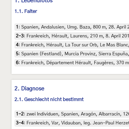
1. Lebendfotos
1.1. Falter
1
:
Spanien, Andalusien, Umg. Baza, 800 m, 28. April 
2-3
:
Frankreich, Hérault, Laurens, 210 m, 8. April 20
4
:
Frankreich, Hérault, La Tour sur Orb, Le Mas Blanc,
5
:
Spanien (Festland), Murcia Provinz, Sierra Espuña
6
:
Frankreich, Département Hérault, Faugères, 370 m, 
2. Diagnose
2.1. Geschlecht nicht bestimmt
1-2
:
zwei Individuen, Spanien, Aragón, Albarracín, 12
3-4
:
Frankreich, Var, Vidauban, leg. Jean-Paul Herzet