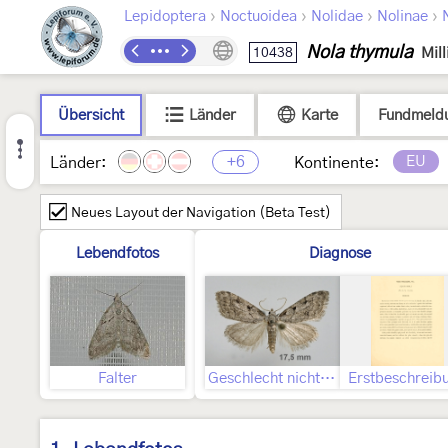
›
›
›
›
Lepidoptera
Noctuoidea
Nolidae
Nolinae
Nola thymula
10438
Mill
Übersicht
Länder
Karte
Fundmeld
+6
EU
Länder:
Kontinente:
Neues Layout der Navigation (Beta Test)
Lebendfotos
Diagnose
Falter
Geschlecht nicht bestimmt
Erstbeschreib