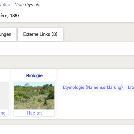
›
Nolini
Nola
thymula
ière, 1867
ungen
Externe Links (8)
Biologie
Etymologie (Namenserklärung)
Lit
ung
Habitat