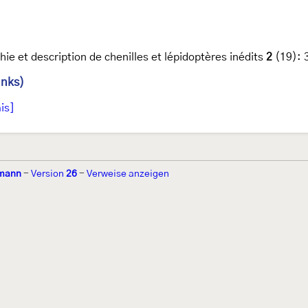
hie et description de chenilles et lépidoptères inédits
2
(19): 3
inks)
is]
tmann
-
Version
26
-
Verweise anzeigen