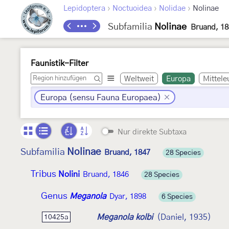
›
›
›
Lepidoptera
Noctuoidea
Nolidae
Nolinae
Subfamilia
Nolinae
Bruand, 18
Faunistik-Filter
Weltweit
Europa
Mittele
Europa (sensu Fauna Europaea)
Nur direkte Subtaxa
Nolinae
Subfamilia
Bruand, 1847
28 Species
Tribus
Nolini
Bruand, 1846
28 Species
Genus
Meganola
Dyar, 1898
6 Species
Meganola kolbi
(Daniel, 1935)
10425a