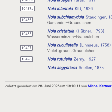
Nola kruegeri
Turati, 1911
10436a
Nola infantula
Kitt, 1926
10437a
Nola subchlamydula
Staudinger, 1
10436
Gamander-Graueulchen
Nola cristatula
(Hübner, 1793)
10435
Wasserminzen-Graueulchen
Nola cucullatella
(Linnaeus, 1758)
10427
Violettgraues Graueulchen
Nola tutulella
Zerny, 1927
10428
Nola aegyptiaca
Snellen, 1875
Zuletzt geändert am
28. Juni 2026 um 13:10:11
von
Michel Kettner