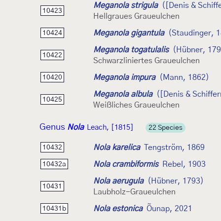
Meganola strigula
([Denis & Schiff
10423
Hellgraues Graueulchen
Meganola gigantula
(Staudinger, 
10424
Meganola togatulalis
(Hübner, 179
10422
Schwarzliniertes Graueulchen
Meganola impura
(Mann, 1862)
10420
Meganola albula
([Denis & Schiffe
10425
Weißliches Graueulchen
Genus
Nola
Leach, [1815]
22 Species
Nola karelica
Tengström, 1869
10432
Nola crambiformis
Rebel, 1903
10432a
Nola aerugula
(Hübner, 1793)
10431
Laubholz-Graueulchen
Nola estonica
Õunap, 2021
10431b