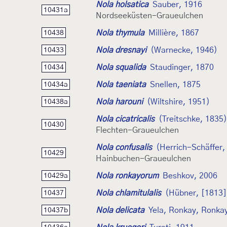
Nola holsatica
Sauber, 1916
10431a
Nordseeküsten-Graueulchen
Nola thymula
Millière, 1867
10438
Nola dresnayi
(Warnecke, 1946)
10433
Nola squalida
Staudinger, 1870
10434
Nola taeniata
Snellen, 1875
10434a
Nola harouni
(Wiltshire, 1951)
10438a
Nola cicatricalis
(Treitschke, 1835)
10430
Flechten-Graueulchen
Nola confusalis
(Herrich-Schäffer,
10429
Hainbuchen-Graueulchen
Nola ronkayorum
Beshkov, 2006
10429a
Nola chlamitulalis
(Hübner, [1813]
10437
Nola delicata
Yela, Ronkay, Ronkay
10437b