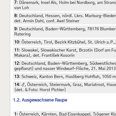
7
:
Dänemark, Insel Als, Holm bei Nordborg, am Strand,
van Loh
8
:
Deutschland, Hessen, nördl. Lkrs. Marburg-Biedenk
det. Armin Dahl, conf. Axel Steiner
9
:
Deutschland, Baden-Württemberg, 78176 Blumberg, 7
Ratering
10
:
Österreich, Tirol, Bezirk Kitzbühel, St. Ulrich a.
11
:
Slowakei, Slowakischer Karst, Brzotín (Dorf am Fu
Makara), det. František Kosorín
12
:
Deutschland, Baden-Württemberg, Südwestliches 
gepflanzt) und nasser Windwurf-Fläche, 21. Mai 2013
13
:
Schweiz, Kanton Bern, Hasliberg Hohfluh, 1050 m, 
14
:
♂, Österreich, Steiermark, Graz, Mariatrost, Hau
(det. & Foto: Horst Pichler)
1.2. Ausgewachsene Raupe
1
:
Österreich, Kärnten, Bad Eisenkappel, Trögener 