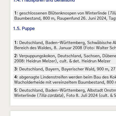
1.4. Fraßspuren und Befallsbild
1
:
geschlossenen Blütenknospen von Winterlinde (
Til
Baumbestand, 800 m, Raupenfund 26. Juni 2024, Tagfun
1.5. Puppe
1
:
Deutschland, Baden-Württemberg, Schwäbische Alb
Bereich des Waldes, 8. Januar 2008 (Foto: Walter Sc
2
:
Verpuppungskokon, Deutschland, Sachsen, Dübener
2008: Heidrun Melzer), cult. & det. Heidrun Melzer
3
:
Deutschland, Bayern, Bayerischer Wald, 900 m, 27.
4
:
abgenagte Lindenstreifen werden beim Bau des Ko
Wacholderheide mit vereinzeltem Baumbestand, 800 m,
5
:
Deutschland, Baden-Württemberg, Albstadt Onstme
Winterlinde (
Tilia cordata
), Foto 8. Juli 2024 (cult. &