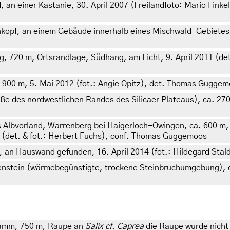
 an einer Kastanie, 30. April 2007 (Freilandfoto: Mario Finke
opf, an einem Gebäude innerhalb eines Mischwald-Gebietes, 3
20 m, Ortsrandlage, Südhang, am Licht, 9. April 2011 (det.
P., 900 m, 5. Mai 2012 (fot.: Angie Opitz), det. Thomas Gugge
ße des nordwestlichen Randes des Silicaer Plateaus), ca. 270 
Albvorland, Warrenberg bei Haigerloch-Owingen, ca. 600 m, 
 (det. & fot.: Herbert Fuchs), conf. Thomas Guggemoos
an Hauswand gefunden, 16. April 2014 (fot.: Hildegard Stalde
enstein (wärmebegünstigte, trockene Steinbruchumgebung), c
Klamm, 750 m, Raupe an
Salix cf. Caprea
die Raupe wurde nicht 