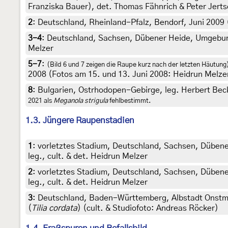
Franziska Bauer), det. Thomas Fähnrich & Peter Jerts
2
:
Deutschland, Rheinland-Pfalz, Bendorf, Juni 2009
3-4
:
Deutschland, Sachsen, Dübener Heide, Umgebun
Melzer
5-7
:
(Bild 6 und 7 zeigen die Raupe kurz nach der letzten Häutung
2008 (Fotos am 15. und 13. Juni 2008: Heidrun Melzer
8
:
Bulgarien, Ostrhodopen-Gebirge, leg. Herbert Bec
2021 als
Meganola strigula
fehlbestimmt.
1.3. Jüngere Raupenstadien
1
:
vorletztes Stadium, Deutschland, Sachsen, Dübene
leg., cult. & det. Heidrun Melzer
2
:
vorletztes Stadium, Deutschland, Sachsen, Düben
leg., cult. & det. Heidrun Melzer
3
:
Deutschland, Baden-Württemberg, Albstadt Onstme
(
Tilia cordata
) (cult. & Studiofoto: Andreas Röcker)