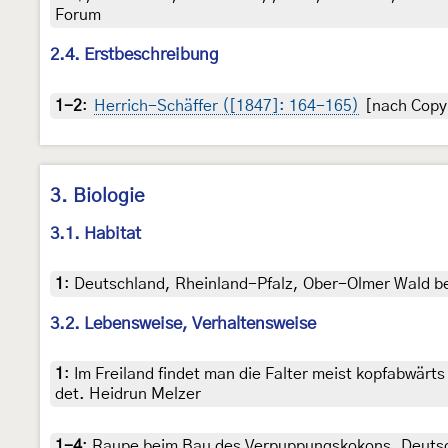
Forum
2.4. Erstbeschreibung
1-2
:
Herrich-Schäffer ([1847]: 164-165)
[nach Copyr
3. Biologie
3.1. Habitat
1
:
Deutschland, Rheinland-Pfalz, Ober-Olmer Wald bei
3.2. Lebensweise, Verhaltensweise
1
:
Im Freiland findet man die Falter meist kopfabwär
det. Heidrun Melzer
1-4
:
Raupe beim Bau des Verpuppungskokons, Deutsc