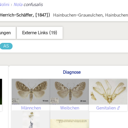
›
Nolini
Nola
confusalis
Herrich-Schäffer, [1847])
Hainbuchen-Graueulchen, Hainbuchen
ungen
Externe Links (19)
AS
Diagnose
Männchen
Weibchen
Genitalien ♂