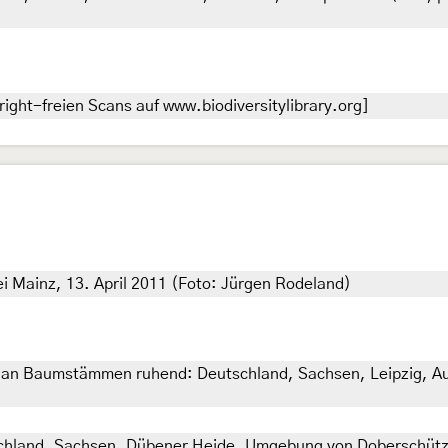
ight-freien Scans auf www.biodiversitylibrary.org]
 Mainz, 13. April 2011 (Foto: Jürgen Rodeland)
ts an Baumstämmen ruhend: Deutschland, Sachsen, Leipzig, Auw
hland, Sachsen, Dübener Heide, Umgebung von Doberschütz, 