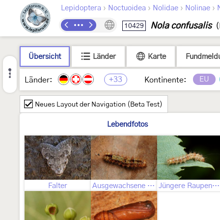
›
›
›
›
Lepidoptera
Noctuoidea
Nolidae
Nolinae
Nola confusalis
10429
(
Übersicht
Länder
Karte
Fundmeld
+33
EU
Länder:
Kontinente:
Neues Layout der Navigation (Beta Test)
Lebendfotos
Falter
Ausgewachsene Raupe
Jüngere Raupenstadien