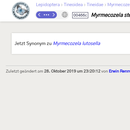
›
›
›
Lepidoptera
Tineoidea
Tineidae
Myrmecozel
Myrmecozela ste
00466c
Jetzt Synonym zu
Myrmecozela lutosella
Zuletzt geändert am
28. Oktober 2019 um 23:20:12
von
Erwin Renn