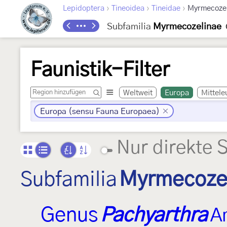
›
›
›
Lepidoptera
Tineoidea
Tineidae
Myrmecozel
Subfamilia
Myrmecozelinae
Faunistik-Filter
Weltweit
Europa
Mittele
Europa (sensu Fauna Europaea)
Nur direkte 
Subfamilia
Myrmecoze
Genus
Pachyarthra
A