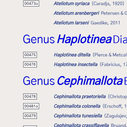
Ateliotum syriaca
(Caradja, 1920)
00473a
Ateliotum arenbergeri
Petersen & 
Ateliotum larseni
Gaedike, 2011
Genus
Haplotinea
Di
Haplotinea ditella
(Pierce & Metcal
00475
Haplotinea insectella
(Fabricius, 1
00476
Genus
Cephimallota
Cephimallota praetoriella
(Christo
00478
Cephimallota colonella
(Erschoff, 
00481a
Cephimallota tunesiella
(Zagulajev
00479
Cephimallota crassiflavella
Bruand