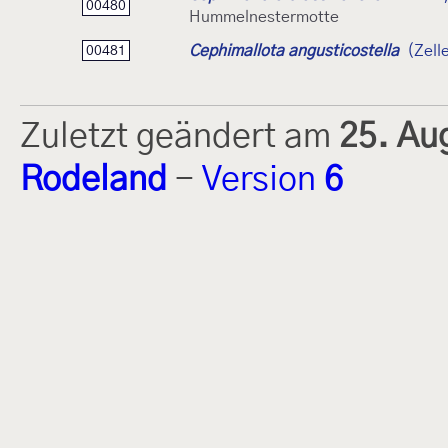
00480
Hummelnestermotte
Cephimallota angusticostella
(Zell
00481
Zuletzt geändert am
25. Au
Rodeland
-
Version
6