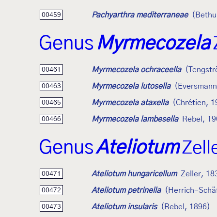
Pachyarthra mediterraneae
(Bethu
00459
Genus
Myrmecozela
Myrmecozela ochraceella
(Tengstr
00461
Myrmecozela lutosella
(Eversmann
00463
Myrmecozela ataxella
(Chrétien, 1
00465
Myrmecozela lambesella
Rebel, 19
00466
Genus
Ateliotum
Zell
Ateliotum hungaricellum
Zeller, 18
00471
Ateliotum petrinella
(Herrich-Schäf
00472
Ateliotum insularis
(Rebel, 1896)
00473