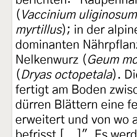
berichten: "Raupennä
(
Vaccinium uliginosum
myrtillus
); in der alpi
dominanten Nährpflan
Nelkenwurz (
Geum mo
(
Dryas octopetala
). D
fertigt am Boden zwis
dürren Blättern eine f
erweitert und von wo 
befrisst [...]". Es wer