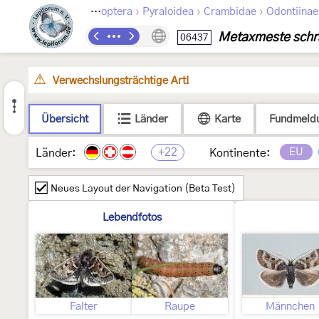
›
›
›
Lepidoptera
Pyraloidea
Crambidae
Odontiinae
Metaxmeste schr
06437
Verwechslungsträchtige Art!
Übersicht
Länder
Karte
Fundmeld
+22
EU
Länder:
Kontinente:
Neues Layout der Navigation (Beta Test)
Lebendfotos
Falter
Raupe
Männchen