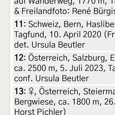
auf Wanderweg, 1770 m, 18
& Freilandfoto: René Bürgi
11
:
Schweiz, Bern, Haslibe
Tagfund, 10. April 2020 (F
det. Ursula Beutler
12
:
Österreich, Salzburg, 
ca. 2500 m, 5. Juli 2023, T
conf. Ursula Beutler
13
:
♀, Österreich, Steierma
Bergwiese, ca. 1800 m, 26
Horst Pichler)