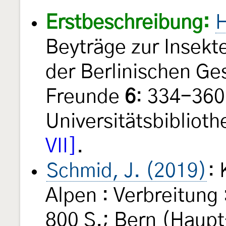
Erstbeschreibung:
H
Beyträge zur Insekt
der Berlinischen Ge
Freunde
6
: 334-360,
Universitätsbiblioth
VII]
.
Schmid, J. (2019)
: 
Alpen : Verbreitung 
800 S.; Bern (Haupt