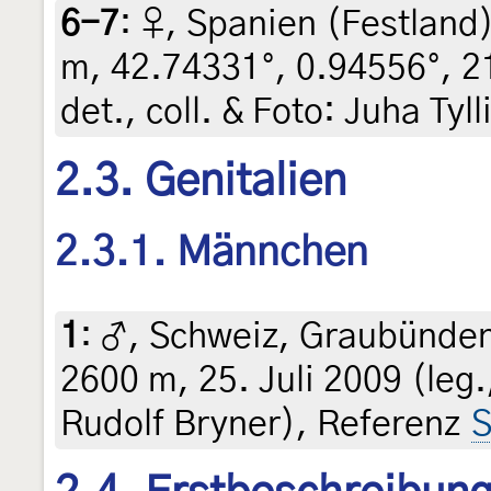
6-7
:
♀, Spanien (Festland)
m, 42.74331°, 0.94556°, 21
det., coll. & Foto: Juha Tyl
2.3. Genitalien
2.3.1. Männchen
1
:
♂, Schweiz, Graubünden
2600 m, 25. Juli 2009 (leg
Rudolf Bryner), Referenz
S