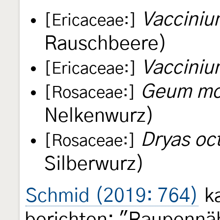
Vacciniu
[Ericaceae:]
Rauschbeere)
Vacciniu
[Ericaceae:]
Geum m
[Rosaceae:]
Nelkenwurz)
Dryas oc
[Rosaceae:]
Silberwurz)
Schmid (2019: 764)
k