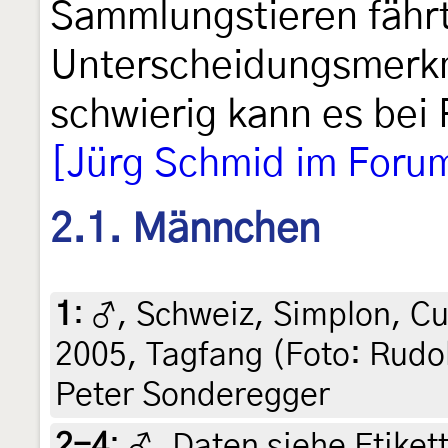
Sammlungstieren fähr
Unterscheidungsmerkm
schwierig kann es bei
[Jürg Schmid im Foru
2.1. Männchen
1
:
♂, Schweiz, Simplon, Cu
2005, Tagfang (Foto: Rudol
Peter Sonderegger
2-4
:
♂, Daten siehe Etikett