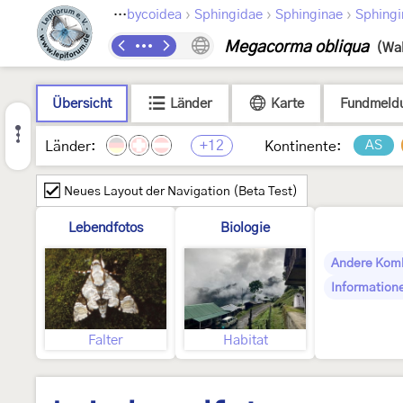
›
›
›
›
Lepidoptera
Bombycoidea
Sphingidae
Sphinginae
Sphingi
Megacorma obliqua
(Wal
Übersicht
Länder
Karte
Fundmeld
+12
AS
Länder:
Kontinente:
Neues Layout der Navigation (Beta Test)
Lebendfotos
Biologie
Andere Kom
Information
Falter
Habitat