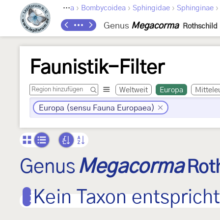
›
›
›
Lepidoptera
Bombycoidea
Sphingidae
Sphinginae
Genus
Megacorma
Rothschild
Faunistik-Filter
Weltweit
Europa
Mittele
Europa (sensu Fauna Europaea)
Genus
Megacorma
Rot
Kein Taxon entspricht