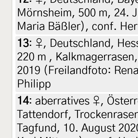
Mörnsheim, 500 m, 24. Ju
Maria Bäßler), conf. He
13
:
♀, Deutschland, Hess
220 m , Kalkmagerrasen,
2019 (Freilandfoto: Ren
Philipp
14
:
aberratives ♀, Österr
Tattendorf, Trockenrase
Tagfund, 10. August 2020