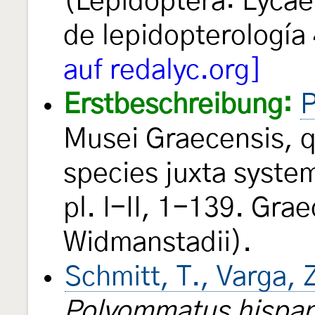
(Lepidoptera: Lyca
de lepidopterología
auf redalyc.org]
Erstbeschreibung:
P
Musei Graecensis, q
species juxta system
pl. I-II, 1-139. Gra
Widmanstadii).
Schmitt, T., Varga, 
Polyommatus hispa