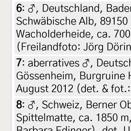
6
:
♂, Deutschland, Bad
Schwäbische Alb, 89150
Wacholderheide, ca. 700 
(Freilandfoto: Jörg Döri
7
:
aberratives ♂, Deutsc
Gössenheim, Burgruine 
August 2012 (det. & fot.
8
:
♂, Schweiz, Berner O
Spittelmatte, ca. 1850 m,
Barbara Edinger), det. U