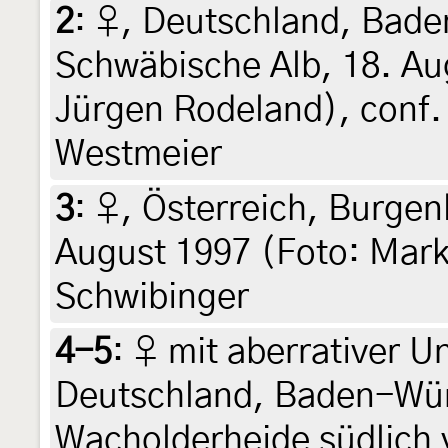
2
:
♀, Deutschland, Bad
Schwäbische Alb, 18. Au
Jürgen Rodeland), conf.
Westmeier
3
:
♀, Österreich, Burgen
August 1997 (Foto: Mark
Schwibinger
4-5
:
♀ mit aberrativer U
Deutschland, Baden-Wü
Wacholderheide südlich