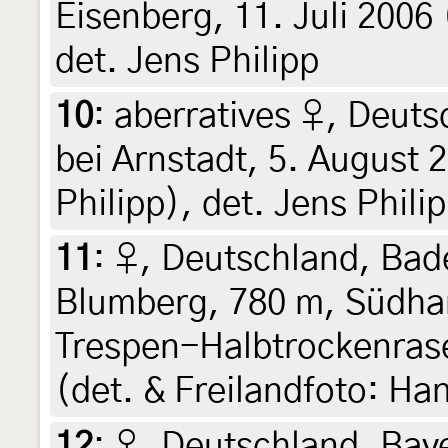
Eisenberg, 11. Juli 2006 
det. Jens Philipp
10
:
aberratives ♀, Deuts
bei Arnstadt, 5. August 
Philipp), det. Jens Phili
11
:
♀, Deutschland, Ba
Blumberg, 780 m, Südha
Trespen-Halbtrockenrasen
(det. & Freilandfoto: Ha
12
:
♀, Deutschland, Baye