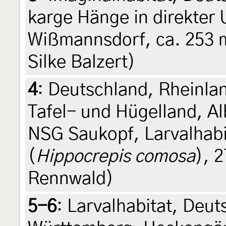
karge Hänge in direkte
Wißmannsdorf, ca. 253 m
Silke Balzert)
4
:
Deutschland, Rheinla
Tafel- und Hügelland, A
NSG Saukopf, Larvalhabi
(
Hippocrepis comosa
), 
Rennwald)
5-6
:
Larvalhabitat, Deu