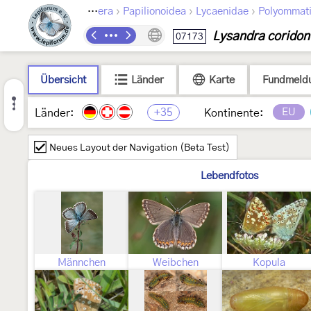
›
›
›
Lepidoptera
Papilionoidea
Lycaenidae
Polyommat
Lysandra coridon
07173
Übersicht
Länder
Karte
Fundmeld
+35
EU
Länder:
Kontinente:
Neues Layout der Navigation (Beta Test)
Lebendfotos
Männchen
Weibchen
Kopula