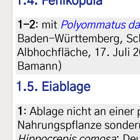
1.4. Fehlkopula
1-2
:
mit
Polyommatus d
Baden-Württemberg, Sch
Albhochfläche, 17. Juli 
Bamann)
1.5. Eiablage
1
:
Ablage nicht an einer 
Nahrungspflanze sondern
Hippocrepis comosa
: De