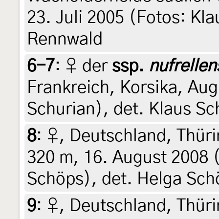
23. Juli 2005 (Fotos: Kla
Rennwald
6-7
:
♀ der
ssp.
nufrellen
Frankreich, Korsika, Au
Schurian), det. Klaus Sc
8
:
♀, Deutschland, Thüri
320 m, 16. August 2008 (
Schöps), det. Helga Schö
9
:
♀, Deutschland, Thür