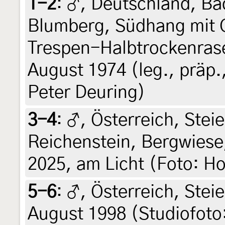
1-2
:
♂, Deutschland, B
Blumberg, Südhang mit 
Trespen-Halbtrockenrase
August 1974 (leg., präp.
Peter Deuring)
3-4
:
♂, Österreich, Stei
Reichenstein, Bergwiese
2025, am Licht (Foto: Ho
5-6
:
♂, Österreich, Stei
August 1998 (Studiofoto: