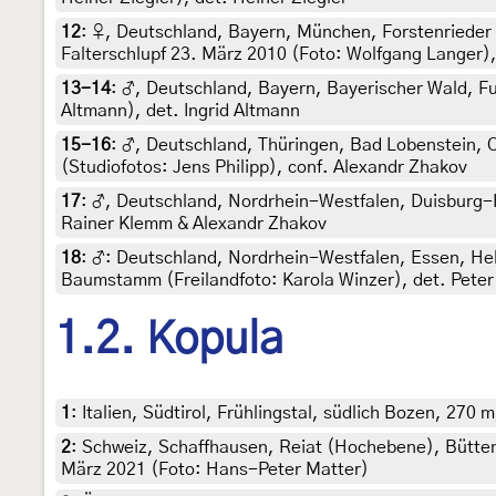
12
:
♀, Deutschland, Bayern, München, Forstenrieder
Falterschlupf 23. März 2010 (Foto: Wolfgang Langer)
13-14
:
♂, Deutschland, Bayern, Bayerischer Wald, Furt
Altmann), det. Ingrid Altmann
15-16
:
♂, Deutschland, Thüringen, Bad Lobenstein, O
(Studiofotos: Jens Philipp), conf. Alexandr Zhakov
17
:
♂, Deutschland, Nordrhein-Westfalen, Duisburg-Hu
Rainer Klemm & Alexandr Zhakov
18
:
♂: Deutschland, Nordrhein-Westfalen, Essen, He
Baumstamm (Freilandfoto: Karola Winzer), det. Pete
1.2. Kopula
1
:
Italien, Südtirol, Frühlingstal, südlich Bozen, 270
2
:
Schweiz, Schaffhausen, Reiat (Hochebene), Bütten
März 2021 (Foto: Hans-Peter Matter)