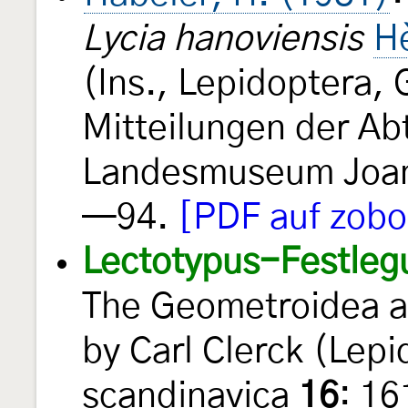
Lycia hanoviensis
H
(Ins., Lepidoptera,
Mitteilungen der Ab
Landesmuseum Joan
—94.
[PDF auf zobo
Lectotypus-Festleg
The Geometroidea a
by Carl Clerck (Lep
scandinavica
16
: 1