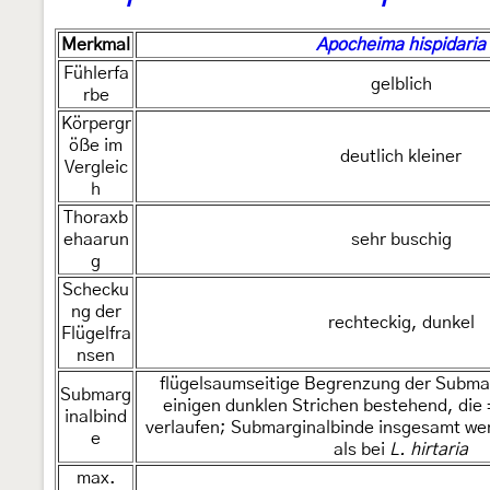
Merkmal
Apocheima hispidaria
Fühlerfa
gelblich
rbe
Körpergr
öße im
deutlich kleiner
Vergleic
h
Thoraxb
ehaarun
sehr buschig
g
Schecku
ng der
rechteckig, dunkel
Flügelfra
nsen
flügelsaumseitige Begrenzung der Submar
Submarg
einigen dunklen Strichen bestehend, die ±
inalbind
verlaufen; Submarginalbinde insgesamt we
e
als bei
L. hirtaria
max.