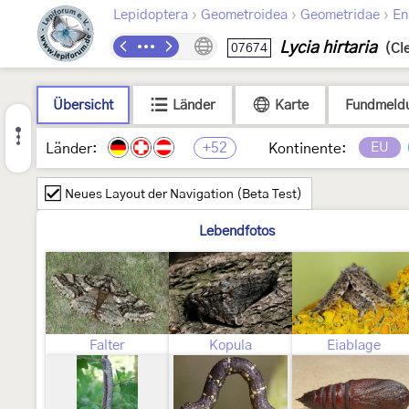
›
›
›
Lepidoptera
Geometroidea
Geometridae
En
Lycia hirtaria
07674
(Cl
Übersicht
Länder
Karte
Fundmeld
+52
EU
Länder:
Kontinente:
Neues Layout der Navigation (Beta Test)
Lebendfotos
Falter
Kopula
Eiablage