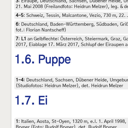
3
:
Eiraupe, Deutschland, Sachsen, Dübener Heide, U
21. Mai 2008 (Freilandfoto: Heidrun Melzer), leg. & d
4-5
:
Schweiz, Tessin, Malcantone, Vezio, 730 m, 22. J
6
:
Deutschland, Baden-Württemberg, Südbaden, Grißh
fot.: Florian Nantscheff)
7
:
L1
an Gelbflechte: Österreich, Steiermark, Graz, 
2017, Eiablage 17. März 2017, Schlupf der Eiraupen am
1.6. Puppe
1-4
:
Deutschland, Sachsen, Dübener Heide, Umgebung
(Studiofotos: Heidrun Melzer), det. Heidrun Melzer
1.7. Ei
1
:
Italien, Aosta, St-Oyen, 1320 m, e.l. 1. April 199
Bryner (Foto: Rudolf Bryner), det. Rudolf Bryner