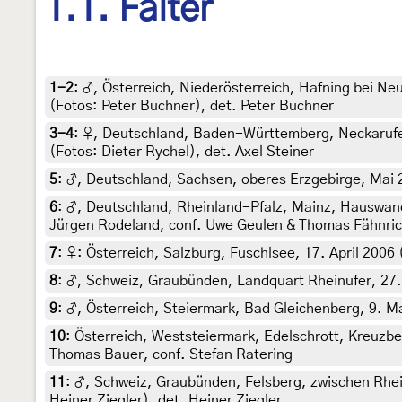
1.1. Falter
1-2
:
♂, Österreich, Niederösterreich, Hafning bei Ne
(Fotos: Peter Buchner), det. Peter Buchner
3-4
:
♀, Deutschland, Baden-Württemberg, Neckarufer
(Fotos: Dieter Rychel), det. Axel Steiner
5
:
♂, Deutschland, Sachsen, oberes Erzgebirge, Mai 2
6
:
♂, Deutschland, Rheinland-Pfalz, Mainz, Hauswand,
Jürgen Rodeland, conf. Uwe Geulen & Thomas Fähnri
7
:
♀: Österreich, Salzburg, Fuschlsee, 17. April 2006
8
:
♂, Schweiz, Graubünden, Landquart Rheinufer, 27. A
9
:
♂, Österreich, Steiermark, Bad Gleichenberg, 9. M
10
:
Österreich, Weststeiermark, Edelschrott, Kreuzbe
Thomas Bauer, conf. Stefan Ratering
11
:
♂, Schweiz, Graubünden, Felsberg, zwischen Rhei
Heiner Ziegler), det. Heiner Ziegler