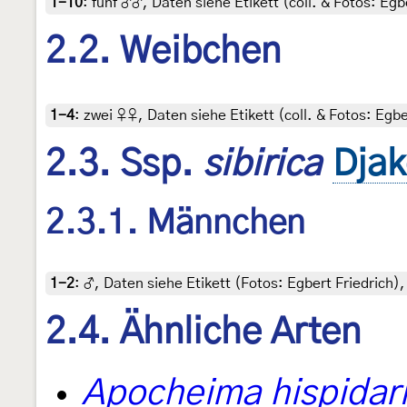
1-10
:
fünf ♂♂, Daten siehe Etikett (coll. & Fotos: Egb
2.2. Weibchen
1-4
:
zwei ♀♀, Daten siehe Etikett (coll. & Fotos: Egbe
2.3. Ssp.
sibirica
Djak
2.3.1. Männchen
1-2
:
♂, Daten siehe Etikett (Fotos: Egbert Friedrich),
2.4. Ähnliche Arten
Apocheima hispidar