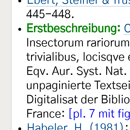
Ebert, Steiner & Tr
445-448.
Erstbeschreibung:
C
Insectorum rarioru
trivialibus, locisqve
Eqv. Aur. Syst. Nat. 
unpaginierte Textse
Digitalisat der Bibl
France:
[pl. 7 mit fi
Habeler, H. (1981)