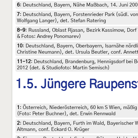
6
:
Deutschland, Bayern, Nähe Maßbach, 14. Juni 2006
7
:
Deutschland, Bayern, Forstenrieder Park (südl. vo
Wolfgang Langer), det. Stefan Ratering
8-9
:
Russland, Oblast Rjasan, Bezirk Kassimow, Dorf 
& Fotos: Andrey Ponomarev)
10
:
Deutschland, Bayern, Oberbayern, Isarnähe nördli
Christine Neumann), det. Ursula Beutler, conf. Annet
11-12
:
Deutschland, Brandenburg, Hennigsdorf bei Be
2012 (det. & Studiofoto: Martin Semisch)
1.5. Jüngere Raupens
1
:
Österreich, Niederösterreich, 60 km S Wien, mäßig
(Foto: Peter Buchner), det. Erwin Rennwald
2
:
Deutschland, Bayern, Furth im Wald, Bayerischer Wa
Altmann, conf. Eckard O. Krüger