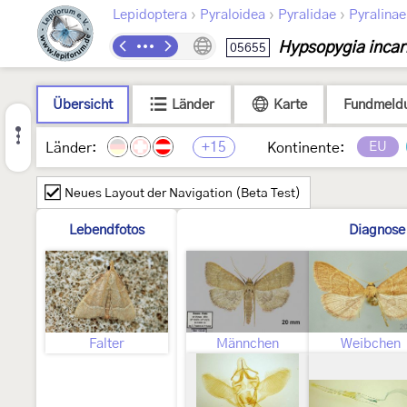
›
›
›
Lepidoptera
Pyraloidea
Pyralidae
Pyralinae
Hypsopygia incar
05655
Übersicht
Länder
Karte
Fundmeld
+15
EU
Länder:
Kontinente:
Neues Layout der Navigation (Beta Test)
Lebendfotos
Diagnose
Falter
Männchen
Weibchen