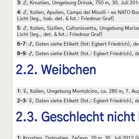
3
:
♂, Kroatien, Umgebung Drinak, 750 m, 30. Juli 2014
4
:
♂, Italien, Apulien, Campo dei Missili - ex NATO 
Licht (leg., hab. det. & fot.: Friedmar Graf)
5
:
♂, Italien, Sizilien, Caltanissetta, Umgebung Mar
Licht (leg., det. & fot.: Friedmar Graf)
6-7
:
♂, Daten siehe Etikett (fot: Egbert Friedrich),
8-9
:
♂, Daten siehe Etikett (fot.: Egbert Friedrich)
2.2. Weibchen
1
:
♀, Italien, Umgebung Montalcino, ca. 280 m, 7. Aug
2-3
:
♀, Daten siehe Etikett (fot.: Egbert Friedrich), 
2.3. Geschlecht nicht
1
:
Kroatien, Dalmatien, Zečevo, 20 m, 30. Juli 2012 (le