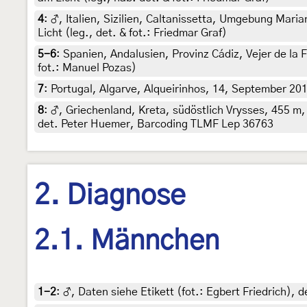
4
:
♂, Italien, Sizilien, Caltanissetta, Umgebung Mar
Licht (leg., det. & fot.: Friedmar Graf)
5-6
:
Spanien, Andalusien, Provinz Cádiz, Vejer de la 
fot.: Manuel Pozas)
7
:
Portugal, Algarve, Alqueirinhos, 14, September 201
8
:
♂, Griechenland, Kreta, südöstlich Vrysses, 455 m, 
det. Peter Huemer, Barcoding TLMF Lep 36763
2. Diagnose
2.1. Männchen
1-2
:
♂, Daten siehe Etikett (fot.: Egbert Friedrich)