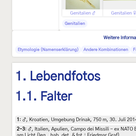
Genitalien ♂
Genitalien 
Genitalien
Weitere Informa
Etymologie (Namenserklärung)
Andere Kombinationen
F
1. Lebendfotos
1.1. Falter
1
:
♂, Kroatien, Umgebung Drinak, 750 m, 30. Juli 2014
2-3
:
♂, Italien, Apulien, Campo dei Missili - ex NAT
am Licht (leg., hab. det. & fot.: Friedmar Graf)