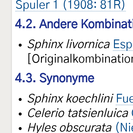
Spuler 1 (1908: 81R)
4.2. Andere Kombinat
Sphinx livornica
Esp
[Originalkombinatio
4.3. Synonyme
Sphinx koechlini
Fue
Celerio tatsienluica
Hyles obscurata
(Ni