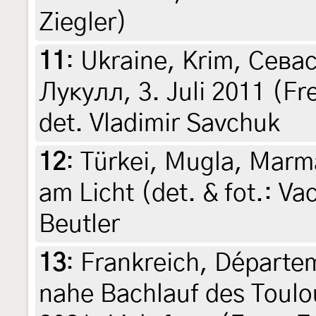
Ziegler)
11
:
Ukraine, Krim, Сева
Лукулл, 3. Juli 2011 (Fr
det. Vladimir Savchuk
12
:
Türkei, Mugla, Marma
am Licht (det. & fot.: Va
Beutler
13
:
Frankreich, Départe
nahe Bachlauf des Toulo