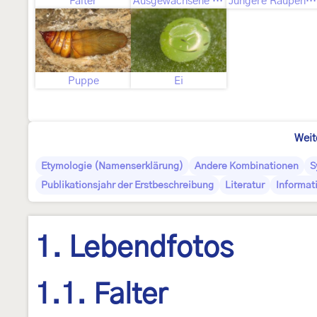
Falter
Ausgewachsene Raupe
Jüngere Raupenstadien
Puppe
Ei
Weit
Etymologie (Namenserklärung)
Andere Kombinationen
S
Publikationsjahr der Erstbeschreibung
Literatur
Informat
1. Lebendfotos
1.1. Falter