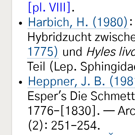
[pl. VIII]
.
Harbich, H. (1980)
:
Hybridzucht zwisch
1775)
und
Hyles liv
Teil (Lep. Sphingid
Heppner, J. B. (198
Esper's Die Schmette
1776–[1830]. — Arch
(2): 251–254.