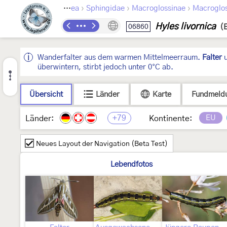
›
›
›
›
doptera
Bombycoidea
Sphingidae
Macroglossinae
Macroglos
Hyles livornica
06860
(
Wanderfalter aus dem warmen Mittelmeerraum.
Falter
überwintern, stirbt jedoch unter 0°C ab.
Übersicht
Länder
Karte
Fundmeld
+79
EU
Länder:
Kontinente:
Neues Layout der Navigation (Beta Test)
Lebendfotos