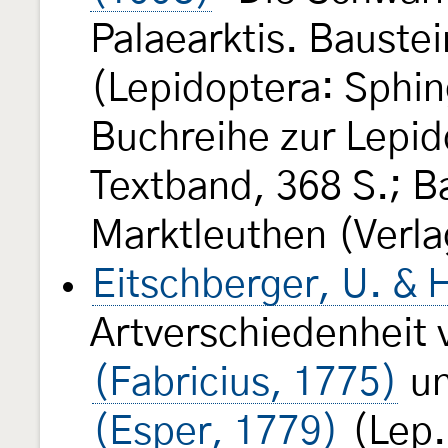
Palaearktis. Baustei
(Lepidoptera: Sphin
Buchreihe zur Lepid
Textband, 368 S.; B
Marktleuthen (Verlag
Eitschberger, U. & 
Artverschiedenheit
(Fabricius, 1775)
u
(Esper, 1779)
(Lep.