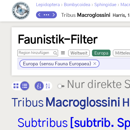
›
›
›
Lepidoptera
Bombycoidea
Sphingidae
Macr
Tribus
Macroglossini
Harris, 
Faunistik-Filter
Weltweit
Europa
Mittele
Europa (sensu Fauna Europaea)
Nur direkte 
Tribus
Macroglossini
H
Subtribus
[subtrib. S