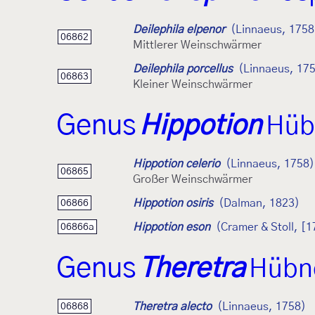
Deilephila elpenor
(Linnaeus, 1758
06862
Mittlerer Weinschwärmer
Deilephila porcellus
(Linnaeus, 17
06863
Kleiner Weinschwärmer
Genus
Hippotion
Hüb
Hippotion celerio
(Linnaeus, 1758)
06865
Großer Weinschwärmer
Hippotion osiris
(Dalman, 1823)
06866
Hippotion eson
(Cramer & Stoll, [1
06866a
Genus
Theretra
Hübne
Theretra alecto
(Linnaeus, 1758)
06868