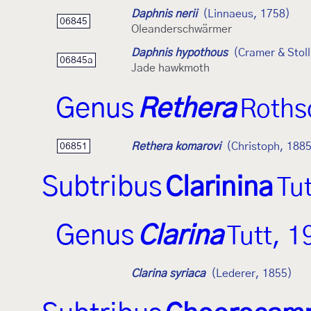
Daphnis nerii
(Linnaeus, 1758)
06845
Oleanderschwärmer
Daphnis hypothous
(Cramer & Stoll
06845a
Jade hawkmoth
Genus
Rethera
Roths
Rethera komarovi
(Christoph, 188
06851
Subtribus
Clarinina
Tu
Genus
Clarina
Tutt, 1
Clarina syriaca
(Lederer, 1855)