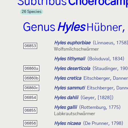
Subtribus
Choerocam
26 Species
Genus
Hyles
Hübner,
Hyles euphorbiae
(Linnaeus, 1758
06853
Wolfsmilchschwärmer
Hyles tithymali
(Boisduval, 1834)
Hyles deserticola
(Staudinger, 190
06860a
Hyles cretica
Eitschberger, Danner
06860b
Hyles sammuti
Eitschberger, Dann
06860c
Hyles dahlii
(Geyer, [1828])
06854
Hyles gallii
(Rottemburg, 1775)
06855
Labkrautschwärmer
Hyles nicaea
(De Prunner, 1798)
06856