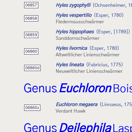
Hyles zygophylli
(Ochsenheimer, 1
06857
Hyles vespertilio
(Esper, 1780)
06858
Fledermausschwärmer
Hyles hippophaes
(Esper, [1789])
06859
Sanddornschwärmer
Hyles livornica
(Esper, 1780)
06860
Altweltlicher Linienschwärmer
Hyles lineata
(Fabricius, 1775)
06860d
Neuweltlicher Linienschwärmer
Genus
Euchloron
Boi
Euchloron megaera
(Linnaeus, 17
06860z
Verdant Hawk
Genus
Deilephila
Las