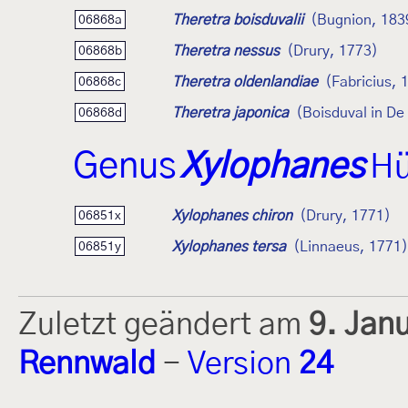
Theretra boisduvalii
(Bugnion, 183
06868a
Theretra nessus
(Drury, 1773)
06868b
Theretra oldenlandiae
(Fabricius, 
06868c
Theretra japonica
(Boisduval in De
06868d
Genus
Xylophanes
Hü
Xylophanes chiron
(Drury, 1771)
06851x
Xylophanes tersa
(Linnaeus, 1771)
06851y
Zuletzt geändert am
9. Jan
Rennwald
-
Version
24