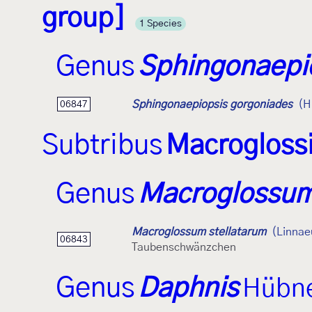
group]
1 Species
Genus
Sphingonaepi
Sphingonaepiopsis gorgoniades
(H
06847
Subtribus
Macrogloss
Genus
Macroglossu
Macroglossum stellatarum
(Linnae
06843
Taubenschwänzchen
Genus
Daphnis
Hübne