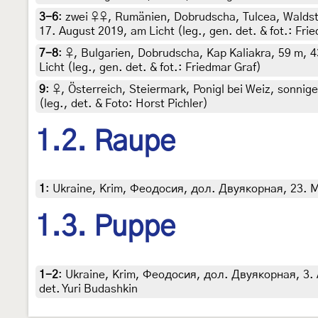
3-6
:
zwei ♀♀, Rumänien, Dobrudscha, Tulcea, Waldst
17. August 2019, am Licht (leg., gen. det. & fot.: Fri
7-8
:
♀, Bulgarien, Dobrudscha, Kap Kaliakra, 59 m, 
Licht (leg., gen. det. & fot.: Friedmar Graf)
9
:
♀, Österreich, Steiermark, Ponigl bei Weiz, sonnig
(leg., det. & Foto: Horst Pichler)
1.2. Raupe
1
:
Ukraine, Krim, Феодосия, дол. Двуякорная, 23. Mär
1.3. Puppe
1-2
:
Ukraine, Krim, Феодосия, дол. Двуякорная, 3. Apr
det. Yuri Budashkin