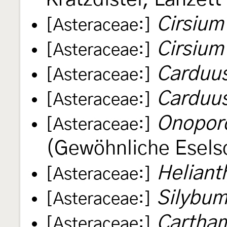
Cirsiu
[Asteraceae:]
Cirsium
[Asteraceae:]
Carduus
[Asteraceae:]
Carduus
[Asteraceae:]
Onopor
[Asteraceae:]
(Gewöhnliche Eselsd
Heliant
[Asteraceae:]
Silybu
[Asteraceae:]
Cartham
[Asteraceae:]