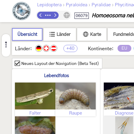
›
›
›
Lepidoptera
Pyraloidea
Pyralidae
Phycitina
Homoeosoma neb
06079
Übersicht
Länder
Karte
Fundmeld
+40
EU
Länder:
Kontinente:
Neues Layout der Navigation (Beta Test)
Lebendfotos
Falter
Raupe
Diagnose