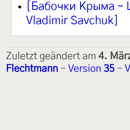
[Бабочки Крыма – L
Vladimir Savchuk]
Zuletzt geändert am
4. Mär
Flechtmann
-
Version
35
-
V