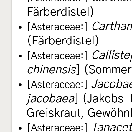
Färberdistel)
Cartham
[Asteraceae:]
(Färberdistel)
Callist
[Asteraceae:]
chinensis
] (Sommer
Jacobae
[Asteraceae:]
jacobaea
] (Jakobs-
Greiskraut, Gewöhnl
Tanacet
[Asteraceae:]