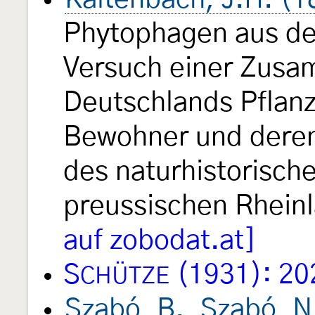
Phytophagen aus der
Versuch einer Zusa
Deutschlands Pflan
Bewohner und dere
des naturhistorisch
preussischen Rhein
auf zobodat.at]
S
(1931): 20
CHÜTZE
Szabó, B., Szabó, N.