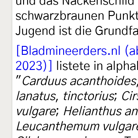
und das Nackenschild 
schwarzbraunen Punkte
Jugend ist die Grundf
[Bladmineerders.nl (a
2023)]
listete in alph
"
Carduus acanthoides
lanatus
,
tinctorius
;
Ci
vulgare
;
Helianthus a
Leucanthemum vulgar