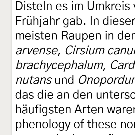
Disteln es im Umkreis
Frühjahr gab. In dieser
meisten Raupen in de
arvense
,
Cirsium can
brachycephalum
,
Card
nutans
und
Onopordum
das die an den unters
häufigsten Arten ware
phenology of these no