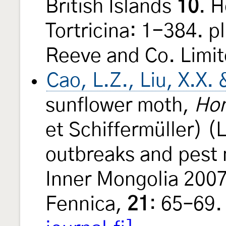
British Islands
10
. 
Tortricina: 1-384. p
Reeve and Co. Limit
Cao, L.Z., Liu, X.X
sunflower moth,
Hom
et Schiffermüller) (
outbreaks and pest
Inner Mongolia 200
Fennica,
21
: 65–69