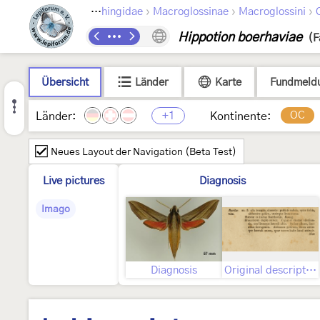
›
›
›
›
›
a
Bombycoidea
Sphingidae
Macroglossinae
Macroglossini
Hippotion boerhaviae
(F
Übersicht
Länder
Karte
Fundmeld
+1
OC
Länder:
Kontinente:
Neues Layout der Navigation (Beta Test)
Live pictures
Diagnosis
Imago
Diagnosis
Original description