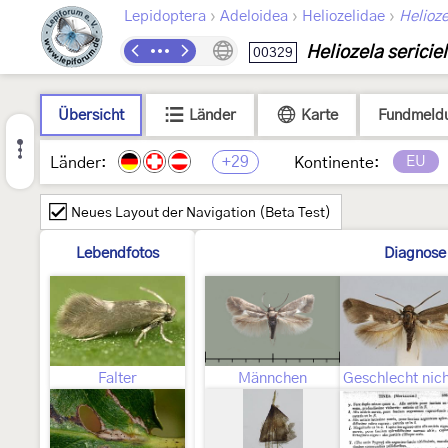
›
›
›
Lepidoptera
Adeloidea
Heliozelidae
Helioze
Heliozela sericiel
00329
Übersicht
Länder
Karte
Fundmeld
+29
EU
Länder:
Kontinente:
Neues Layout der Navigation (Beta Test)
Lebendfotos
Diagnose
Falter
Männchen