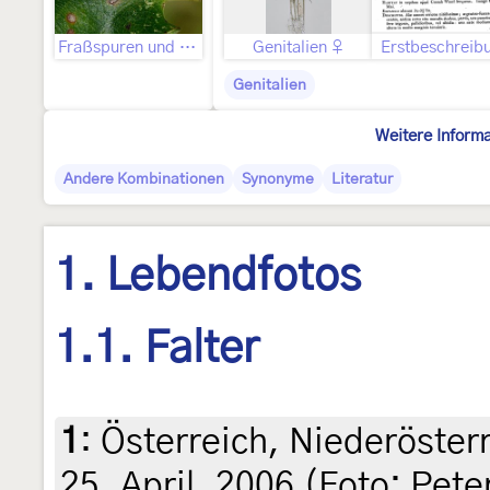
Fraßspuren und Befallsbild
Genitalien ♀
Erstbeschreib
Genitalien
Weitere Inform
Andere Kombinationen
Synonyme
Literatur
1. Lebendfotos
1.1. Falter
1
:
Österreich, Niederösterr
25. April. 2006 (Foto: Pete