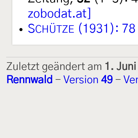
zobodat.at]
S
(1931): 78
CHÜTZE
Zuletzt geändert am
1. Jun
Rennwald
-
Version
49
-
Ve