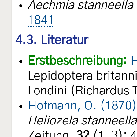
Aechmia stanneella
1841
4.3. Literatur
Erstbeschreibung:
H
Lepidoptera britann
Londini (Richardus T
Hofmann, O. (1870)
Heliozela stanneella
Zeitung,
32
(1-3): 4