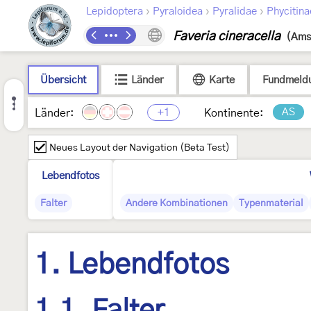
›
›
›
Lepidoptera
Pyraloidea
Pyralidae
Phycitina
Faveria cineracella
(Ams
Übersicht
Länder
Karte
Fundmeld
+1
AS
Länder:
Kontinente:
Neues Layout der Navigation (Beta Test)
Lebendfotos
Falter
Andere Kombinationen
Typenmaterial
1. Lebendfotos