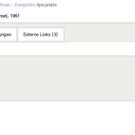
›
tinae
Evergestis
hyrcanalis
sel, 1961
ungen
Externe Links (3)