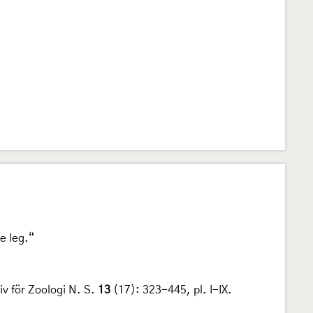
e leg.“
iv för Zoologi N. S.
13
(17): 323-445, pl. I-IX.