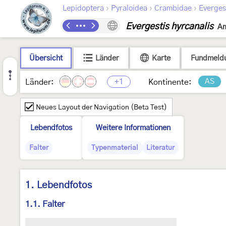
›
›
›
Lepidoptera
Pyraloidea
Crambidae
Everges
Evergestis hyrcanalis
Am
Übersicht
Länder
Karte
Fundmeld
+1
AS
Länder:
Kontinente:
Neues Layout der Navigation (Beta Test)
Lebendfotos
Weitere Informationen
Falter
Typenmaterial
Literatur
1. Lebendfotos
1.1. Falter