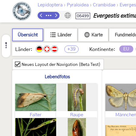
›
›
›
Lepidoptera
Pyraloidea
Crambidae
Everges
Evergestis extima
06499
Übersicht
Länder
Karte
Fundmeld
+39
EU
Länder:
Kontinente:
Neues Layout der Navigation (Beta Test)
Lebendfotos
Falter
Raupe
Männche