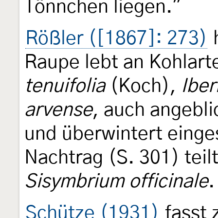
Tönnchen liegen."
Rößler ([1867]: 273)
h
Raupe lebt an Kohlart
tenuifolia
(Koch),
Iber
arvense
, auch angebl
und überwintert einge
Nachtrag (S. 301) teil
Sisymbrium officinale
.
Schütze (1931)
fasst