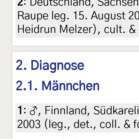
2
:
Deutschland, Sachsen
Raupe leg. 15. August 2
Heidrun Melzer), cult. &
2. Diagnose
2.1. Männchen
1
:
♂, Finnland, Südkarel
2003 (leg., det., coll. &