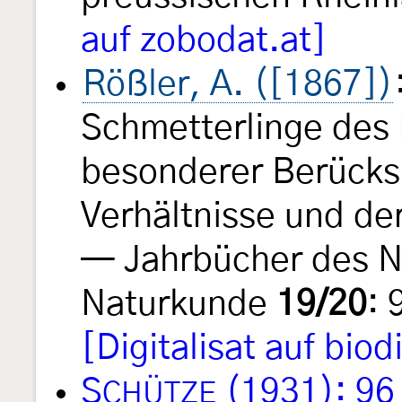
auf zobodat.at]
Rößler, A. ([1867])
Schmetterlinge des
besonderer Berücksi
Verhältnisse und de
— Jahrbücher des N
Naturkunde
19/20
: 
[Digitalisat auf biod
S
(1931): 96
CHÜTZE