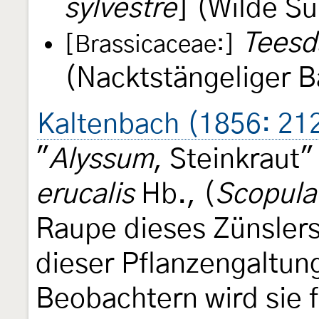
sylvestre
] (Wilde S
Teesda
[Brassicaceae:]
(Nacktstängeliger 
Kaltenbach (1856: 21
"
Alyssum
, Steinkraut"
erucalis
Hb., (
Scopula 
Raupe dieses Zünslers s
dieser Pflanzengaltung
Beobachtern wird sie f