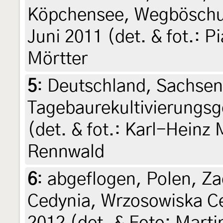
Köpchensee, Wegböschun
Juni 2011 (det. & fot.: P
Mörtter
5
:
Deutschland, Sachsen,
Tagebaurekultivierungsg
(det. & fot.: Karl-Heinz
Rennwald
6
:
abgeflogen, Polen, Z
Cedynia, Wrzosowiska C