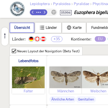
›
›
›
Lepidoptera
Pyraloidea
Pyralidae
Phycitina
Euzophera bigell
05994
Übersicht
Länder
Karte
Fundmeld
+35
EU
Länder:
Kontinente:
Neues Layout der Navigation (Beta Test)
Lebendfotos
Falter
Männchen
Weibchen
Ähnliche Arten
Genitalien