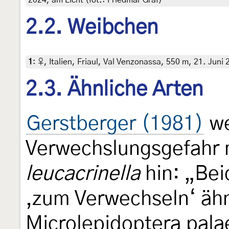
2024, am Licht (fot.: Friedmar Graf)
2.2. Weibchen
1
:
♀, Italien, Friaul, Val Venzonassa, 550 m, 21. Juni
2.3. Ähnliche Arten
Gerstberger (1981)
we
Verwechslungsgefahr 
leucacrinella
hin: „Bei
‚zum Verwechseln‘ ähn
Microlepidoptera palae