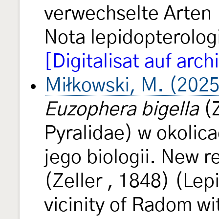
verwechselte Arten 
Nota lepidopterolo
[Digitalisat auf arch
Miłkowski, M. (202
Euzophera bigella
(Z
Pyralidae) w okolic
jego biologii. New r
(Zeller , 1848) (Lep
vicinity of Radom wi