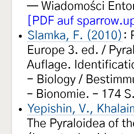
— Wiadomości Ento
[PDF auf sparrow.u
Slamka, F. (2010)
: 
Europe 3. ed. / Pyra
Auflage. Identificati
- Biology / Bestimm
– Bionomie. – 174 S.
Yepishin, V., Khalai
The Pyraloidea of t