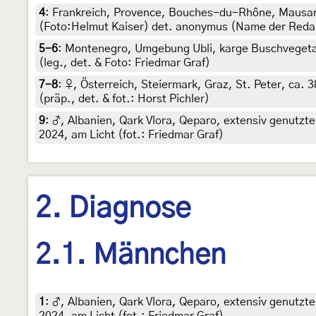
4
:
Frankreich, Provence, Bouches-du-Rhône, Mausann
(Foto:Helmut Kaiser) det. anonymus (Name der Redak
5-6
:
Montenegro, Umgebung Ubli, karge Buschvegetati
(leg., det. & Foto: Friedmar Graf)
7-8
:
♀, Österreich, Steiermark, Graz, St. Peter, ca.
(präp., det. & fot.: Horst Pichler)
9
:
♂, Albanien, Qark Vlora, Qeparo, extensiv genutzter
2024, am Licht (fot.: Friedmar Graf)
2. Diagnose
2.1. Männchen
1
:
♂, Albanien, Qark Vlora, Qeparo, extensiv genutzter