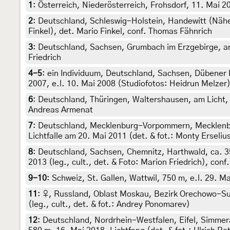
1
:
Österreich, Niederösterreich, Frohsdorf, 11. Mai 2
2
:
Deutschland, Schleswig-Holstein, Handewitt (Nähe 
Finkel), det. Mario Finkel, conf. Thomas Fähnrich
3
:
Deutschland, Sachsen, Grumbach im Erzgebirge, am
Friedrich
4-5
:
ein Individuum, Deutschland, Sachsen, Dübener
2007, e.l. 10. Mai 2008 (Studiofotos: Heidrun Melzer)
6
:
Deutschland, Thüringen, Waltershausen, am Licht, 
Andreas Armenat
7
:
Deutschland, Mecklenburg-Vorpommern, Mecklenb
Lichtfalle am 20. Mai 2011 (det. & fot.: Monty Erseli
8
:
Deutschland, Sachsen, Chemnitz, Harthwald, ca. 3
2013 (leg., cult., det. & Foto: Marion Friedrich), conf.
9-10
:
Schweiz, St. Gallen, Wattwil, 750 m, e.l. 29. Mai
11
:
♀, Russland, Oblast Moskau, Bezirk Orechowo-Suj
(leg., cult., det. & fot.: Andrey Ponomarev)
12
:
Deutschland, Nordrhein-Westfalen, Eifel, Simme