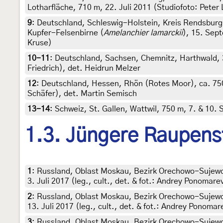
Lotharfläche, 710 m, 22. Juli 2011 (Studiofoto: Peter
9
:
Deutschland, Schleswig-Holstein, Kreis Rendsburg
Kupfer-Felsenbirne (
Amelanchier lamarckii
), 15. Sept
Kruse)
10-11
:
Deutschland, Sachsen, Chemnitz, Harthwald, 3
Friedrich), det. Heidrun Melzer
12
:
Deutschland, Hessen, Rhön (Rotes Moor), ca. 750 
Schäfer), det. Martin Semisch
13-14
:
Schweiz, St. Gallen, Wattwil, 750 m, 7. & 10. 
1.3. Jüngere Raupens
1
:
Russland, Oblast Moskau, Bezirk Orechowo-Sujewo, 
3. Juli 2017 (leg., cult., det. & fot.: Andrey Ponomare
2
:
Russland, Oblast Moskau, Bezirk Orechowo-Sujewo, 
13. Juli 2017 (leg., cult., det. & fot.: Andrey Ponomar
3
:
Russland, Oblast Moskau, Bezirk Orechowo-Sujewo, 