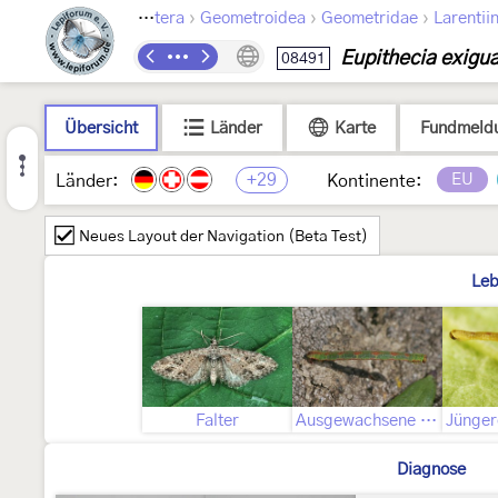
›
›
›
Lepidoptera
Geometroidea
Geometridae
Larentii
Eupithecia exigu
08491
Übersicht
Länder
Karte
Fundmeld
+29
EU
Länder:
Kontinente:
Neues Layout der Navigation (Beta Test)
Leb
Falter
Ausgewachsene Raupe
Diagnose