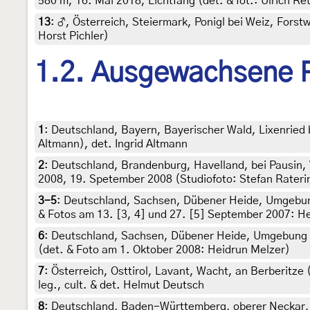
580 m, 16. Mai 2018, Lichtfang (det. & fot.: Ulrich R
13
:
♂, Österreich, Steiermark, Ponigl bei Weiz, Forstw
Horst Pichler)
1.2. Ausgewachsene 
1
:
Deutschland, Bayern, Bayerischer Wald, Lixenried b
Altmann), det. Ingrid Altmann
2
:
Deutschland, Brandenburg, Havelland, bei Pausin,
2008, 19. Spetember 2008 (Studiofoto: Stefan Raterin
3-5
:
Deutschland, Sachsen, Dübener Heide, Umgebun
& Fotos am 13. [3, 4] und 27. [5] September 2007: H
6
:
Deutschland, Sachsen, Dübener Heide, Umgebung v
(det. & Foto am 1. Oktober 2008: Heidrun Melzer)
7
:
Österreich, Osttirol, Lavant, Wacht, an Berberitze 
leg., cult. & det. Helmut Deutsch
8
:
Deutschland, Baden-Württemberg, oberer Neckar, G