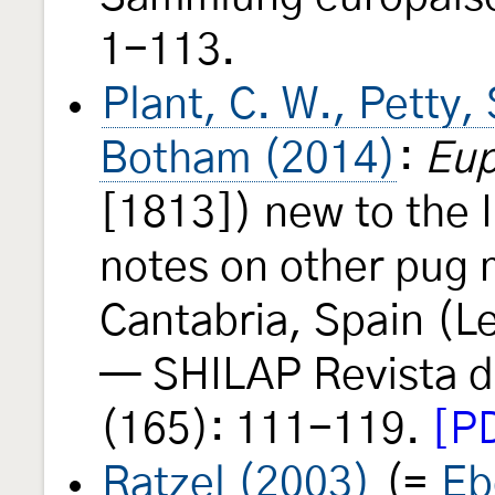
1-113.
Plant, C. W., Petty, 
Botham (2014)
:
Eup
[1813]) new to the I
notes on other pug m
Cantabria, Spain (L
— SHILAP Revista d
(165): 111-119.
[PD
Ratzel (2003)
(=
Eb