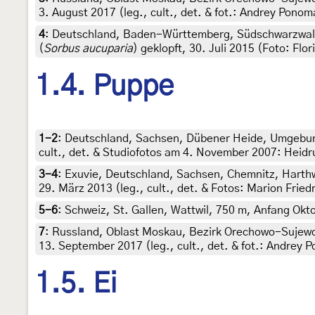
3. August 2017 (leg., cult., det. & fot.: Andrey Ponom
4
:
Deutschland, Baden-Württemberg, Südschwarzwald
(
Sorbus aucuparia
) geklopft, 30. Juli 2015 (Foto: Flor
1.4. Puppe
1-2
:
Deutschland, Sachsen, Dübener Heide, Umgebun
cult., det. & Studiofotos am 4. November 2007: Heidr
3-4
:
Exuvie, Deutschland, Sachsen, Chemnitz, Harthw
29. März 2013 (leg., cult., det. & Fotos: Marion Friedr
5-6
:
Schweiz, St. Gallen, Wattwil, 750 m, Anfang Oktob
7
:
Russland, Oblast Moskau, Bezirk Orechowo-Sujewo, 
13. September 2017 (leg., cult., det. & fot.: Andrey 
1.5. Ei