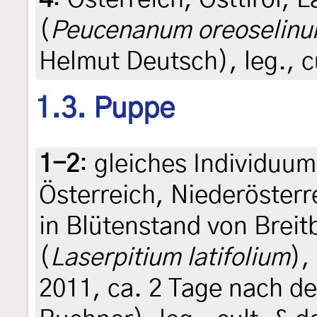
(
Peucenanum oreoselin
Helmut Deutsch), leg., c
1.3. Puppe
1-2
:
gleiches Individuu
Österreich, Niederösterr
in Blütenstand von Breit
(
Laserpitium latifolium
),
2011, ca. 2 Tage nach d