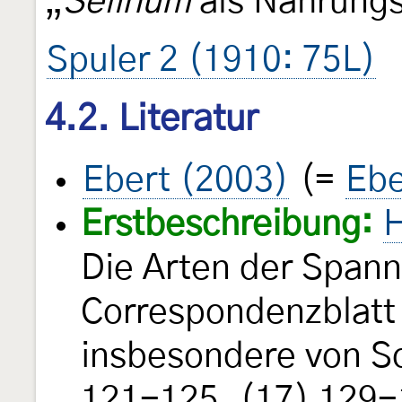
„
Selinum
als Nahrungs
Spuler 2 (1910: 75L)
4.2. Literatur
Ebert (2003)
(=
Ebe
Erstbeschreibung:
H
Die Arten der Span
Correspondenzblatt 
insbesondere von S
121-125, (17) 129-