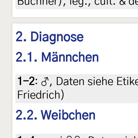
Buchner), leg., cult. & 
2. Diagnose
2.1. Männchen
1-2
:
♂, Daten siehe Etike
Friedrich)
2.2. Weibchen