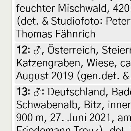
feuchter Mischwald, 420 
(det. & Studiofoto: Pete
Thomas Fähnrich
12
:
♂, Österreich, Steier
Katzengraben, Wiese, ca
August 2019 (gen.det. & 
13
:
♂: Deutschland, Ba
Schwabenalb, Bitz, inner
900 m, 27. Juni 2021, am
Friedemann Treuz), det.