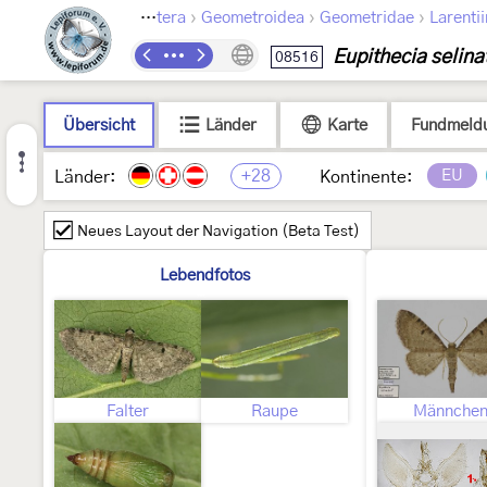
›
›
›
Lepidoptera
Geometroidea
Geometridae
Larenti
Eupithecia selina
08516
Übersicht
Länder
Karte
Fundmeld
+28
EU
Länder:
Kontinente:
Neues Layout der Navigation (Beta Test)
Lebendfotos
Falter
Raupe
Männche