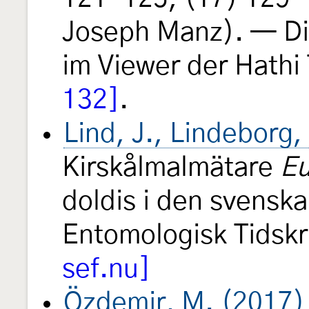
Joseph Manz). — Dig
im Viewer der Hathi 
132]
.
Lind, J., Lindeborg
Kirskålmalmätare
Eu
doldis i den svenska
Entomologisk Tidskr
sef.nu]
Özdemir, M. (2017)