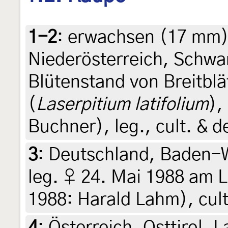
1-2
:
erwachsen (17 mm),
Niederösterreich, Schwar
Blütenstand von Breitblä
(
Laserpitium latifolium
),
Buchner), leg., cult. & 
3
:
Deutschland, Baden-
leg. ♀ 24. Mai 1988 am L
1988: Harald Lahm), cult
4
:
Österreich, Osttirol, 