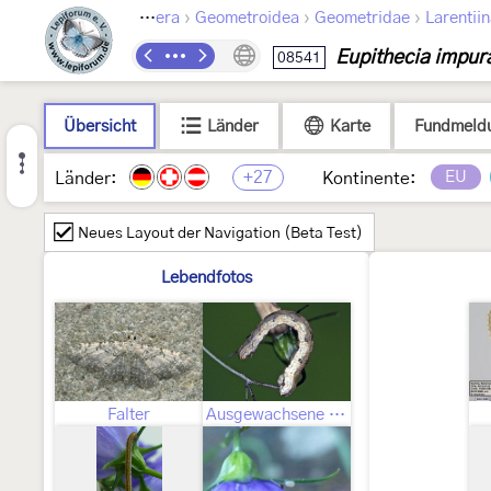
›
›
›
Lepidoptera
Geometroidea
Geometridae
Larentii
Eupithecia impur
08541
Übersicht
Länder
Karte
Fundmeld
+27
EU
Länder:
Kontinente:
Neues Layout der Navigation (Beta Test)
Lebendfotos
Falter
Ausgewachsene Raupe