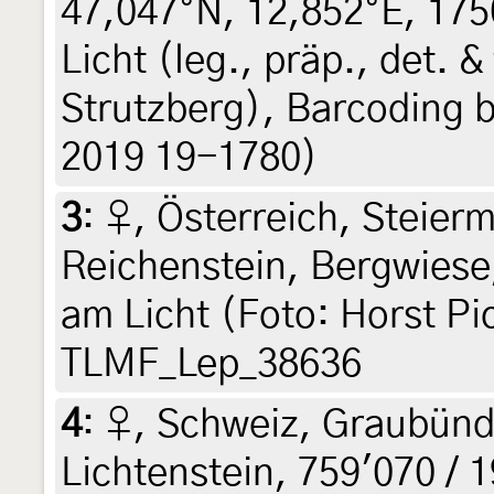
47,047°N, 12,852°E, 1750
Licht (leg., präp., det. 
Strutzberg), Barcoding 
2019 19-1780)
3
:
♀, Österreich, Steierm
Reichenstein, Bergwiese,
am Licht (Foto: Horst Pi
TLMF_Lep_38636
4
:
♀, Schweiz, Graubünd
Lichtenstein, 759'070 / 