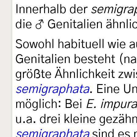
Innerhalb der
semigra
die ♂ Genitalien ähnli
Sowohl habituell wie 
Genitalien besteht (n
größte Ähnlichkeit zw
semigraphata
. Eine U
möglich: Bei
E. impura
u.a. drei kleine gezäh
semigraphata
sind es 