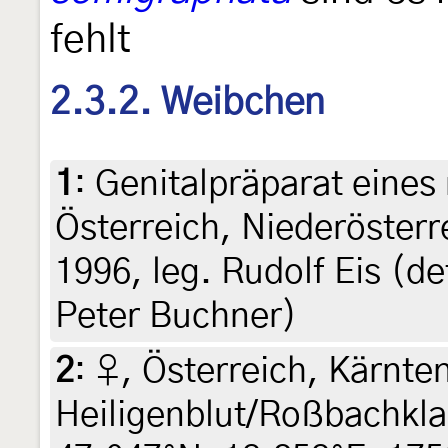
fehlt
2.3.2. Weibchen
1
:
Genitalpräparat eines
Österreich, Niederösterr
1996, leg. Rudolf Eis (d
Peter Buchner)
2
:
♀, Österreich, Kärnte
Heiligenblut/Roßbachkl