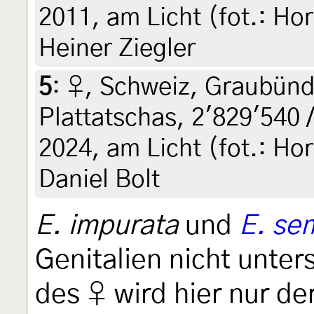
2011, am Licht (fot.: Hor
Heiner Ziegler
5
:
♀, Schweiz, Graubünde
Plattatschas, 2'829'540 /
2024, am Licht (fot.: Hor
Daniel Bolt
E. impurata
und
E. se
Genitalien nicht unter
des ♀ wird hier nur der