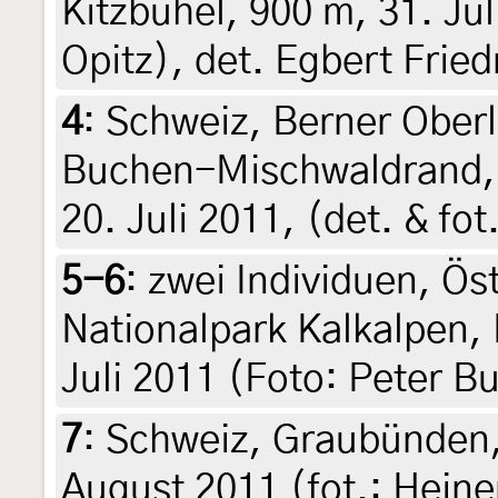
Kitzbühel, 900 m, 31. Ju
Opitz), det. Egbert Fried
4
:
Schweiz, Berner Oberl
Buchen-Mischwaldrand, 
20. Juli 2011, (det. & fot
5-6
:
zwei Individuen, Ös
Nationalpark Kalkalpen,
Juli 2011 (Foto: Peter B
7
:
Schweiz, Graubünden,
August 2011 (fot.: Heine