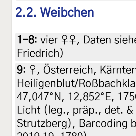
2.2. Weibchen
1-8
:
vier ♀♀, Daten siehe
Friedrich)
9
:
♀, Österreich, Kärnte
Heiligenblut/Roßbachkl
47,047°N, 12,852°E, 1750
Licht (leg., präp., det. 
Strutzberg), Barcoding 