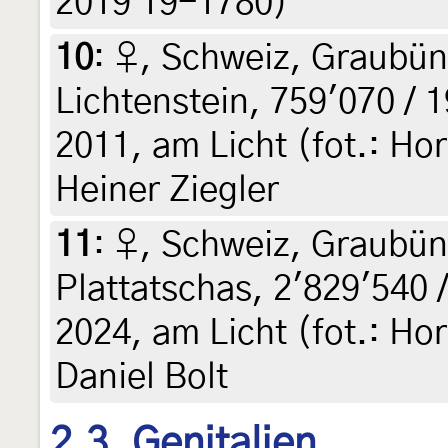
2019 19-1780)
10
:
♀, Schweiz, Graubün
Lichtenstein, 759'070 / 
2011, am Licht (fot.: Hor
Heiner Ziegler
11
:
♀, Schweiz, Graubünd
Plattatschas, 2'829'540 /
2024, am Licht (fot.: Hor
Daniel Bolt
2.3. Genitalien