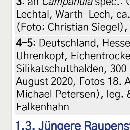
3
:
an
Campanula
spec.: Ö
Lechtal, Warth-Lech, ca
(Foto: Christian Siegel)
4-5
:
Deutschland, Hesse
Uhrenkopf, Eichentrock
Silikatschutthalden, 300
August 2020, Fotos 18. 
Michael Petersen), leg.
Falkenhahn
1.3. Jüngere Raupens