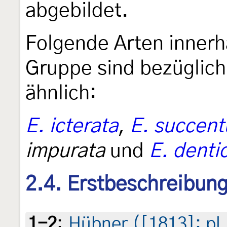
abgebildet.
Folgende Arten innerh
Gruppe sind bezüglich 
ähnlich:
E. icterata
,
E. succent
impurata
und
E. denti
2.4. Erstbeschreibun
1-2
:
Hübner ([1813]: pl.