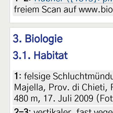
freiem Scan auf www.biod
3. Biologie
3.1. Habitat
1
:
felsige Schluchtmündu
Majella, Prov. di Chieti,
480 m, 17. Juli 2009 (Fot
2-3
:
vertikaler, fast veg