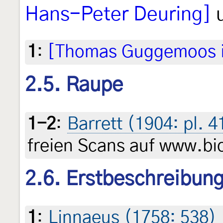
Hans-Peter Deuring]
u
1
:
[Thomas Guggemoos 
2.5. Raupe
1-2
:
Barrett (1904: pl. 4
freien Scans auf www.bio
2.6. Erstbeschreibun
1
:
Linnaeus (1758: 538)