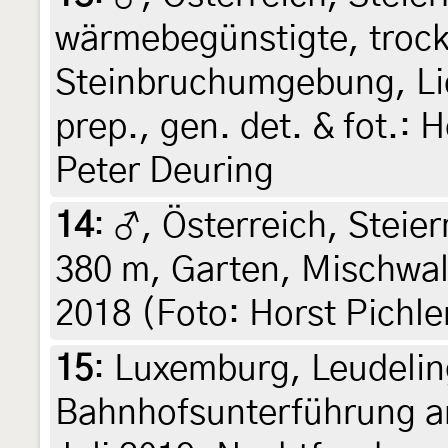
wärmebegünstigte, troc
Steinbruchumgebung, Lich
prep., gen. det. & fot.: 
Peter Deuring
14
:
♂, Österreich, Steier
380 m, Garten, Mischwald
2018 (Foto: Horst Pichl
15
:
Luxemburg, Leudelin
Bahnhofsunterführung a