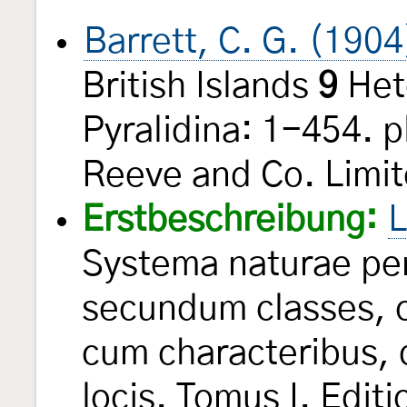
Barrett, C. G. (1904
British Islands
9
Het
Pyralidina: 1-454. 
Reeve and Co. Limit
Erstbeschreibung:
L
Systema naturae per
secundum classes, o
cum characteribus, d
locis. Tomus I. Edit