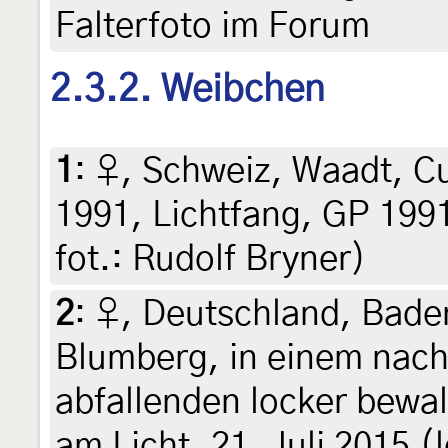
Falterfoto im Forum
2.3.2. Weibchen
1
:
♀, Schweiz, Waadt, Cud
1991, Lichtfang, GP 1991
fot.: Rudolf Bryner)
2
:
♀, Deutschland, Bad
Blumberg, in einem nac
abfallenden locker bewal
am Licht, 21. Juli 2015 (l