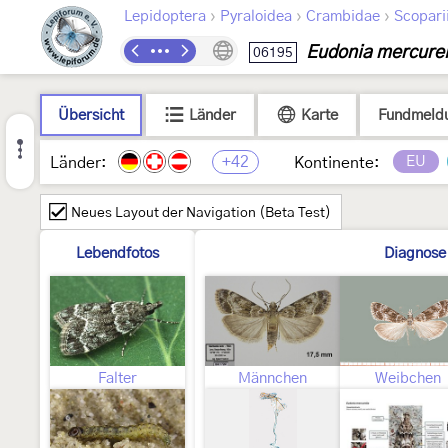
›
›
›
Lepidoptera
Pyraloidea
Crambidae
Scopari
Eudonia mercurel
06195
Übersicht
Länder
Karte
Fundmeld
+42
EU
Länder:
Kontinente:
Neues Layout der Navigation (Beta Test)
Lebendfotos
Diagnose
Falter
Männchen
Weibchen