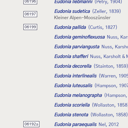
Eudonia liebmanni
(Petry, 1904)
06196
Eudonia sudetica
(Zeller, 1839)
06197
Kleiner Alpen-Mooszünsler
Eudonia pallida
(Curtis, 1827)
06199
Eudonia geminoflexuosa
Nuss, Kar
Eudonia parviangusta
Nuss, Karsh
Eudonia shafferi
Nuss, Karsholt & 
Eudonia decorella
(Stainton, 1859
Eudonia interlinealis
(Warren, 190
Eudonia luteusalis
(Hampson, 190
Eudonia melanographa
(Hampson,
Eudonia scoriella
(Wollaston, 1858
Eudonia stenota
(Wollaston, 1858)
Eudonia paraequalis
Nel, 2012
06192a