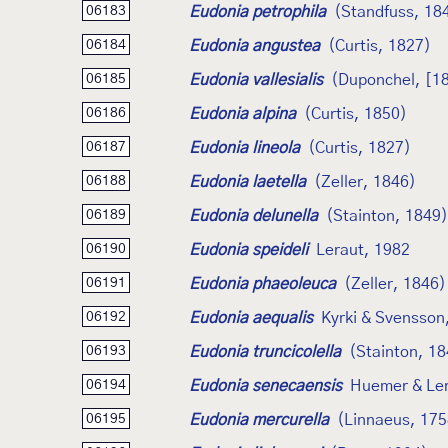
Eudonia petrophila
(Standfuss, 18
06183
Eudonia angustea
(Curtis, 1827)
06184
Eudonia vallesialis
(Duponchel, [1
06185
Eudonia alpina
(Curtis, 1850)
06186
Eudonia lineola
(Curtis, 1827)
06187
Eudonia laetella
(Zeller, 1846)
06188
Eudonia delunella
(Stainton, 1849)
06189
Eudonia speideli
Leraut, 1982
06190
Eudonia phaeoleuca
(Zeller, 1846)
06191
Eudonia aequalis
Kyrki & Svensson
06192
Eudonia truncicolella
(Stainton, 1
06193
Eudonia senecaensis
Huemer & Ler
06194
Eudonia mercurella
(Linnaeus, 175
06195