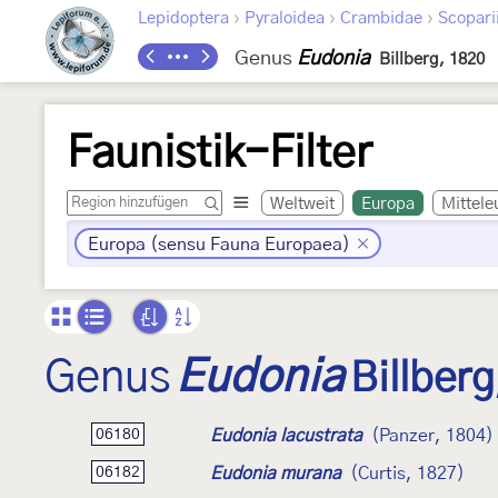
›
›
›
Lepidoptera
Pyraloidea
Crambidae
Scopari
Genus
Eudonia
Billberg, 1820
Faunistik-Filter
Weltweit
Europa
Mittele
Europa (sensu Fauna Europaea)
Genus
Eudonia
Billber
Eudonia lacustrata
(Panzer, 1804)
06180
Eudonia murana
(Curtis, 1827)
06182