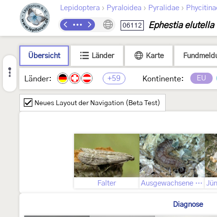
›
›
›
Lepidoptera
Pyraloidea
Pyralidae
Phycitina
Ephestia elutella
06112
Übersicht
Länder
Karte
Fundmeld
+59
EU
Länder:
Kontinente:
Neues Layout der Navigation (Beta Test)
Falter
Ausgewachsene Raupe
Diagnose