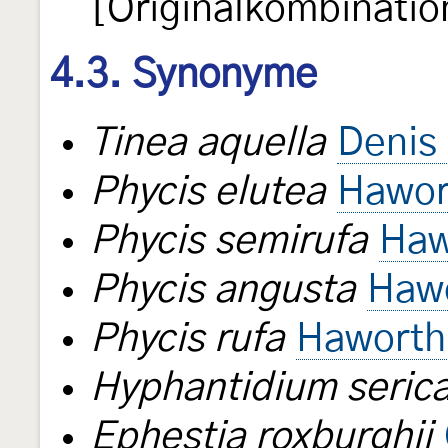
[Originalkombinatio
4.3. Synonyme
Tinea aquella
Denis 
Phycis elutea
Hawor
Phycis semirufa
Haw
Phycis angusta
Hawo
Phycis rufa
Haworth
Hyphantidium seric
Ephestia roxburghii