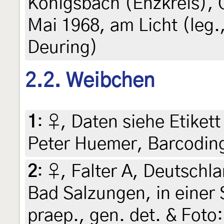
Königsbach (Enzkreis), 
Mai 1968, am Licht (leg.
Deuring)
2.2. Weibchen
1
:
♀, Daten siehe Etikett 
Peter Huemer, Barcodin
2
:
♀, Falter A, Deutschl
Bad Salzungen, in einer 
praep., gen. det. & Fot