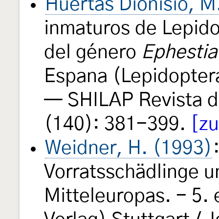
Huertas Dionisio, M
inmaturos de Lepido
del género
Ephestia
Espana (Lepidoptera
— SHILAP Revista d
(140): 381-399.
[zu
Weidner, H. (1993)
Vorratsschädlinge 
Mitteleuropas. - 5. 