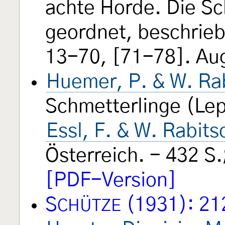
achte Horde. Die Sc
geordnet, beschrieb
13-70, [71-78]. Au
Huemer, P. & W. Ra
Schmetterlinge (Lep
Essl, F. & W. Rabit
Österreich. - 432 
[PDF-Version]
S
(1931): 21
CHÜTZE