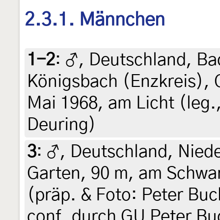
2.3.1. Männchen
1-2
:
♂, Deutschland, B
Königsbach (Enzkreis), 
Mai 1968, am Licht (leg.
Deuring)
3
:
♂, Deutschland, Nied
Garten, 90 m, am Schwar
(präp. & Foto: Peter Buc
conf. durch GU Peter Bu