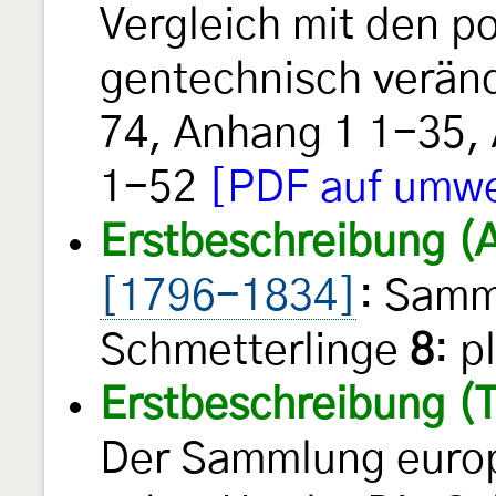
Vergleich mit den po
gentechnisch veränd
74, Anhang 1 1-35, 
1-52
[PDF auf umw
Erstbeschreibung (
[1796-1834]
: Samm
Schmetterlinge
8
: p
Erstbeschreibung (T
Der Sammlung europ