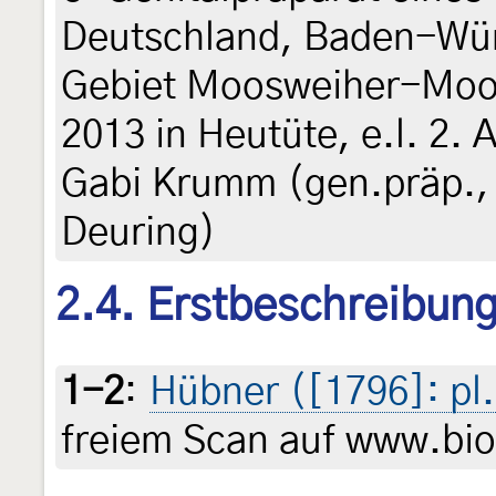
Deutschland, Baden-Wür
Gebiet Moosweiher-Moos
2013 in Heutüte, e.l. 2. A
Gabi Krumm (gen.präp., 
Deuring)
2.4. Erstbeschreibun
1-2
:
Hübner ([1796]: pl.
freiem Scan auf www.biod