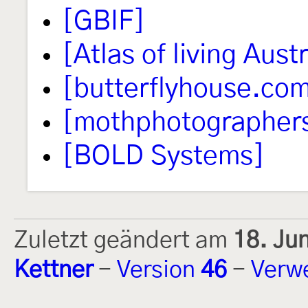
[GBIF]
[Atlas of living Austr
[butterflyhouse.co
[mothphotographer
[BOLD Systems]
Zuletzt geändert am
18. Ju
Kettner
-
Version
46
-
Verw