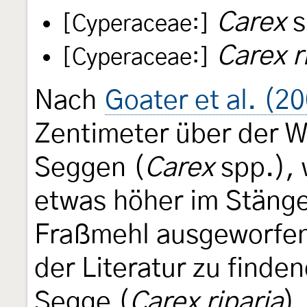
Carex
s
[Cyperaceae:]
Carex r
[Cyperaceae:]
Nach
Goater et al. (2
Zentimeter über der W
Seggen (
Carex
spp.), 
etwas höher im Stänge
Fraßmehl ausgeworfen 
der Literatur zu finde
Segge (
Carex riparia
),