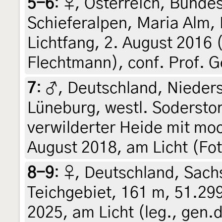
5-6
:
♀, Österreich, Bundes
Schieferalpen, Maria Alm,
Lichtfang, 2. August 2016 
Flechtmann), conf. Prof. 
7
:
♂, Deutschland, Nieder
Lüneburg, westl. Soderstorf
verwilderter Heide mit mo
August 2018, am Licht (Fo
8-9
:
♀, Deutschland, Sach
Teichgebiet, 161 m, 51.29
2025, am Licht (leg., gen.