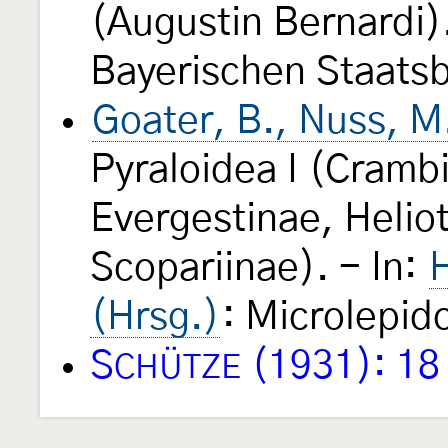
(Augustin Bernardi).
Bayerischen Staats
Goater, B., Nuss, M
Pyraloidea I (Cramb
Evergestinae, Helio
Scopariinae). - In:
H
(Hrsg.)
: Microlepid
S
(1931): 18
CHÜTZE