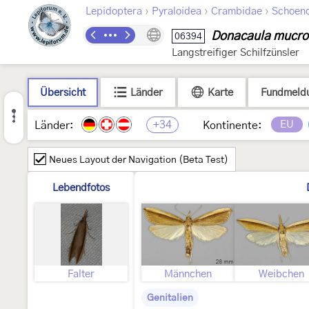
›
›
›
Lepidoptera
Pyraloidea
Crambidae
Schoeno
Donacaula mucro
06394
Langstreifiger Schilfzünsler
Übersicht
Länder
Karte
Fundmeld
+34
EU
Länder:
Kontinente:
Neues Layout der Navigation (Beta Test)
Lebendfotos
Falter
Männchen
Weibchen
Genitalien