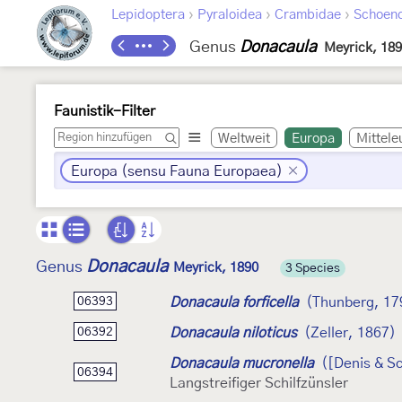
›
›
›
Lepidoptera
Pyraloidea
Crambidae
Schoeno
Genus
Donacaula
Meyrick, 18
Faunistik-Filter
Weltweit
Europa
Mittele
Europa (sensu Fauna Europaea)
Donacaula
Genus
Meyrick, 1890
3 Species
Donacaula forficella
(Thunberg, 17
06393
Donacaula niloticus
(Zeller, 1867)
06392
Donacaula mucronella
([Denis & Sc
06394
Langstreifiger Schilfzünsler