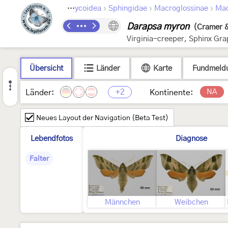
›
›
›
›
Lepidoptera
Bombycoidea
Sphingidae
Macroglossinae
Mac
Darapsa myron
(Cramer &
Virginia-creeper, Sphinx Gra
Übersicht
Länder
Karte
Fundmeld
+2
NA
Länder:
Kontinente:
Neues Layout der Navigation (Beta Test)
Lebendfotos
Diagnose
Falter
Männchen
Weibchen