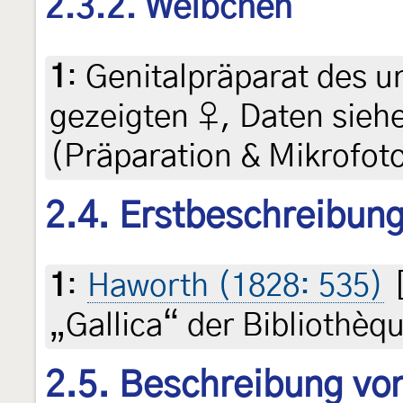
2.3.2. Weibchen
1
:
Genitalpräparat des u
gezeigten ♀, Daten siehe
(Präparation & Mikrofoto
2.4. Erstbeschreibun
1
:
Haworth (1828: 535)
[
„Gallica“ der Bibliothèq
2.5. Beschreibung von