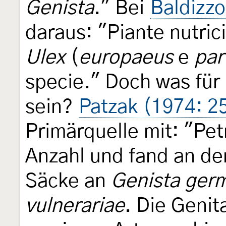
Genista
." Bei
Baldizz
daraus: "Piante nutric
Ulex
(
europaeus
e
par
specie." Doch was für
sein?
Patzak (1974: 2
Primärquelle mit: "Petr
Anzahl und fand an der
Säcke an
Genista ger
vulnerariae
. Die Genit