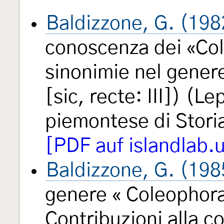
Baldizzone, G. (198
conoscenza dei «Co
sinonimie nel gene
[sic, recte: III]) (L
piemontese di Stori
[PDF auf islandlab.
Baldizzone, G. (198
genere « Coleophora
Contribuzioni alla c