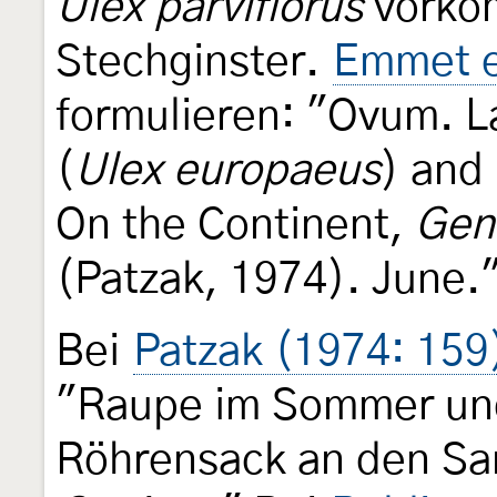
Ulex parviflorus
vorkom
Stechginster.
Emmet e
formulieren: "Ovum. La
(
Ulex europaeus
) and
On the Continent,
Gen
(Patzak, 1974). June.
Bei
Patzak (1974: 159
"Raupe im Sommer und
Röhrensack an den S