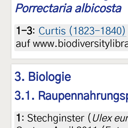
Porrectaria albicosta
1-3
:
Curtis (1823-1840)
auf www.biodiversitylibr
3. Biologie
3.1. Raupennahrungs
1
:
Stechginster (
Ulex eu