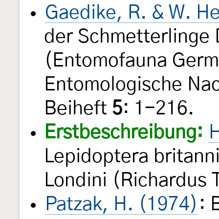
Gaedike, R. & W. He
der Schmetterlinge
(Entomofauna Germ
Entomologische Nac
Beiheft
5
: 1-216.
Erstbeschreibung:
H
Lepidoptera britann
Londini (Richardus T
Patzak, H. (1974)
: 