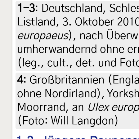
1-3
:
Deutschland, Schles
Listland, 3. Oktober 201
europaeus
), nach Überw
umherwandernd ohne er
(leg., cult., det. und Fo
4
:
Großbritannien (Engla
ohne Nordirland), Yorksh
Moorrand, an
Ulex euro
(Foto: Will Langdon)