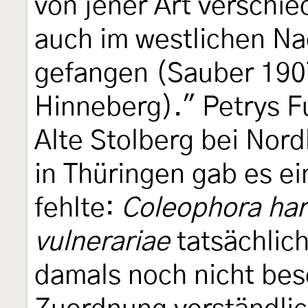
von jener Art verschi
auch im westlichen N
gefangen (Sauber 1907,
Hinneberg)." Petrys F
Alte Stolberg bei Nor
in Thüringen gab es ei
fehlte:
Coleophora har
vulnerariae
tatsächlich
damals noch nicht besc