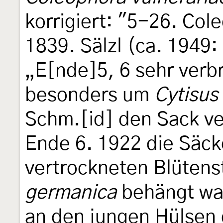
korrigiert: "5-26. Col
1839. Sälzl (ca. 1949:
„E[nde]5, 6 sehr verbr
besonders um
Cytisus 
Schm.[id] den Sack ve
Ende 6. 1922 die Säck
vertrockneten Blütens
germanica
behängt war
an den jungen Hülsen 