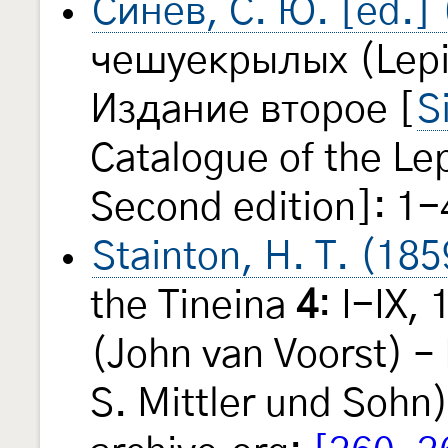
Синёв, С. Ю. [ed.]
чешуекрылых (Lepi
Издание второе [
S
Catalogue of the Le
Second edition]: 1-
Stainton, H. T. (185
the Tineina
4
: I-IX,
(John van Voorst) – 
S. Mittler und Sohn)