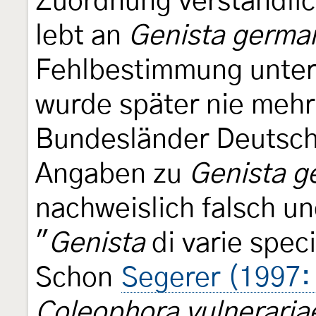
Zuordnung verständli
lebt an
Genista germa
Fehlbestimmung unter
wurde später nie mehr 
Bundesländer Deutsch
Angaben zu
Genista g
nachweislich falsch u
"
Genista
di varie spec
Schon
Segerer (1997:
Coleophora vulneraria