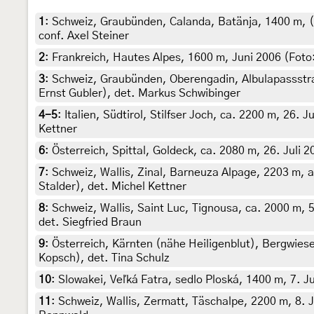
1
:
Schweiz, Graubünden, Calanda, Batänja, 1400 m, (a
conf. Axel Steiner
2
:
Frankreich, Hautes Alpes, 1600 m, Juni 2006 (Foto:
3
:
Schweiz, Graubünden, Oberengadin, Albulapassstras
Ernst Gubler), det. Markus Schwibinger
4-5
:
Italien, Südtirol, Stilfser Joch, ca. 2200 m, 26. 
Kettner
6
:
Österreich, Spittal, Goldeck, ca. 2080 m, 26. Juli 2
7
:
Schweiz, Wallis, Zinal, Barneuza Alpage, 2203 m, a
Stalder), det. Michel Kettner
8
:
Schweiz, Wallis, Saint Luc, Tignousa, ca. 2000 m, 
det. Siegfried Braun
9
:
Österreich, Kärnten (nähe Heiligenblut), Bergwiese,
Kopsch), det. Tina Schulz
10
:
Slowakei, Veľká Fatra, sedlo Ploská, 1400 m, 7. Ju
11
:
Schweiz, Wallis, Zermatt, Täschalpe, 2200 m, 8. Ju