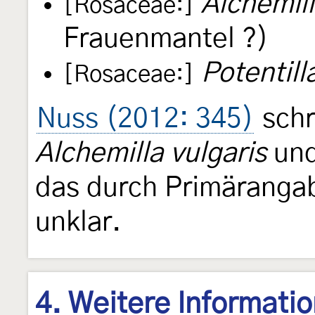
Alchemill
[Rosaceae:]
Frauenmantel ?)
Potentill
[Rosaceae:]
Nuss (2012: 345)
schr
Alchemilla vulgaris
un
das durch Primärangabe
unklar.
4. Weitere Informati