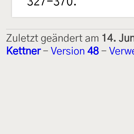
327-370.
Zuletzt geändert am
14. Ju
Kettner
-
Version
48
-
Verw