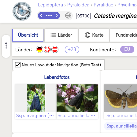
›
›
›
Lepidoptera
Pyraloidea
Pyralidae
Phycitina
Catastia margine
05700
Übersicht
Länder
Karte
Fundmeld
+28
EU
Länder:
Kontinente:
Neues Layout der Navigation (Beta Test)
Lebendfotos
Ssp. marginea ([Denis & Schiffermüller], 1775)
Ssp. auriciliella (Hübner, 1813)
Ssp. auriciliel
Ssp. auriciliel