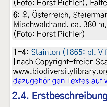
(Foto: Horst Pichler), Falt
6
:
♀, Österreich, Steiermar
Mischwaldrand, ca. 380 m,
(Foto: Horst Pichler)
1-4
:
Stainton (1865: pl. V 
[nach Copyright-freien Sc
www.biodiversitylibrary.o
dazugehörigen Textes auf 
2.4. Erstbeschreibun