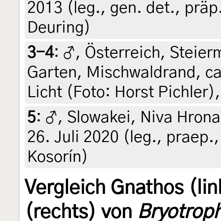
2013 (leg., gen. det., prä
Deuring)
3-4
:
♂, Österreich, Steierm
Garten, Mischwaldrand, ca
Licht (Foto: Horst Pichler)
5
:
♂, Slowakei, Niva Hrona
26. Juli 2020 (leg., praep., 
Kosorín)
Vergleich Gnathos (li
(rechts) von
Bryotroph