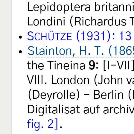
Lepidoptera britann
Londini (Richardus T
S
(1931): 13
CHÜTZE
Stainton, H. T. (186
the Tineina
9
: [I-VI
VIII. London (John v
(Deyrolle) – Berlin 
Digitalisat auf archi
fig. 2]
.