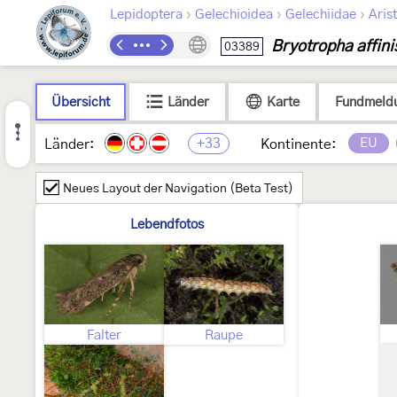
›
›
›
Lepidoptera
Gelechioidea
Gelechiidae
Arist
Bryotropha affini
03389
Übersicht
Länder
Karte
Fundmeld
+33
EU
Länder:
Kontinente:
Neues Layout der Navigation (Beta Test)
Lebendfotos
Falter
Raupe