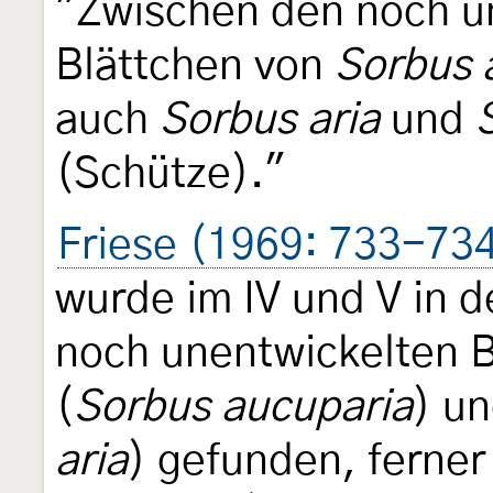
"Zwischen den noch u
Blättchen von
Sorbus 
auch
Sorbus aria
und
(Schütze)."
Friese (1969: 733-73
wurde im IV und V in 
noch unentwickelten 
(
Sorbus aucuparia
) u
aria
) gefunden, ferner