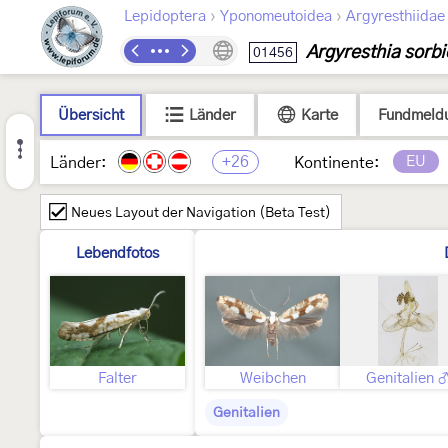
›
›
Lepidoptera
Yponomeutoidea
Argyresthiidae
Argyresthia sorbi
01456
Übersicht
Länder
Karte
Fundmeld
+26
EU
Länder:
Kontinente:
Neues Layout der Navigation (Beta Test)
Lebendfotos
Falter
Weibchen
Genitalien 
Genitalien