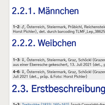
2.2.1. Männchen
1-2
:
♂, Österreich, Steiermark, Präbichl, Reichenstei
Horst Pichler), det. durch barcoding TLMF_Lep_3862
2.2.2. Weibchen
1-3
:
♀, Österreich, Steiermark, Graz, Schöckl (Graz
aus einer Eberesche gekeschert, 13. Juli 2021 (det., p
4-6
:
♀, Österreich, Steiermark, Graz, Schöckl (Graze
Juli 2021 (det., präp. & Foto: Horst Pichler)
2.3. Erstbeschreibun
1-3
:
Treitschke (1833: 160-162)
[nach Copyright-frei