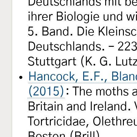
Deutschlands mit b
ihrer Biologie und w
5. Band. Die Kleins
Deutschlands. – 223 
Stuttgart (K. G. Lut
Hancock, E.F., Blan
(2015)
: The moths a
Britain and Ireland.
Tortricidae, Olethre
Boston (Brill).