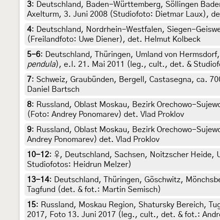
3
:
Deutschland, Baden-Württemberg, Söllingen Baden
Axelturm, 3. Juni 2008 (Studiofoto: Dietmar Laux), d
4
:
Deutschland, Nordrhein-Westfalen, Siegen-Geiswe
(Freilandfoto: Uwe Diener), det. Helmut Kolbeck
5-6
:
Deutschland, Thüringen, Umland von Hermsdorf,
pendula
), e.l. 21. Mai 2011 (leg., cult., det. & Studi
7
:
Schweiz, Graubünden, Bergell, Castasegna, ca. 700 
Daniel Bartsch
8
:
Russland, Oblast Moskau, Bezirk Orechowo-Sujewo,
(Foto: Andrey Ponomarev) det. Vlad Proklov
9
:
Russland, Oblast Moskau, Bezirk Orechowo-Sujewo, 
Andrey Ponomarev) det. Vlad Proklov
10-12
:
♀, Deutschland, Sachsen, Noitzscher Heide, U
Studiofotos: Heidrun Melzer)
13-14
:
Deutschland, Thüringen, Göschwitz, Mönchsbe
Tagfund (det. & fot.: Martin Semisch)
15
:
Russland, Moskau Region, Shatursky Bereich, Tug
2017, Foto 13. Juni 2017 (leg., cult., det. & fot.: An