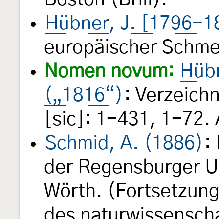
Hübner, J. [1796-1
europäischer Schme
Nomen novum:
Hübn
(„1816“)
: Verzeich
[sic]: 1-431, 1-72.
Schmid, A. (1886)
:
der Regensburger 
Wörth. (Fortsetzun
des naturwissenscha