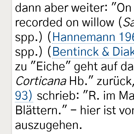
dann aber weiter: "On 
recorded on willow (
Sa
spp.) (
Hannemann 19
spp.) (
Bentinck & Dia
zu "Eiche" geht auf d
Corticana
Hb." zurück
93)
schrieb: "R. im Ma
Blättern." - hier ist 
auszugehen.