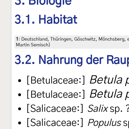
3. Biologie
3.1. Habitat
1
:
Deutschland, Thüringen, Göschwitz, Mönchsberg, eh
Martin Semisch)
3.2. Nahrung der Rau
Betula 
[Betulaceae:]
Betula 
[Betulaceae:]
[Salicaceae:]
Salix
sp. 
[Salicaceae:]
Populus
s