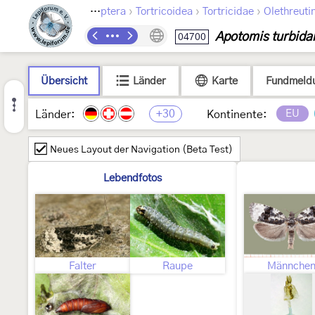
›
›
›
Lepidoptera
Tortricoidea
Tortricidae
Olethreuti
Apotomis turbida
04700
Übersicht
Länder
Karte
Fundmeld
+30
EU
Länder:
Kontinente:
Neues Layout der Navigation (Beta Test)
Lebendfotos
Falter
Raupe
Männche