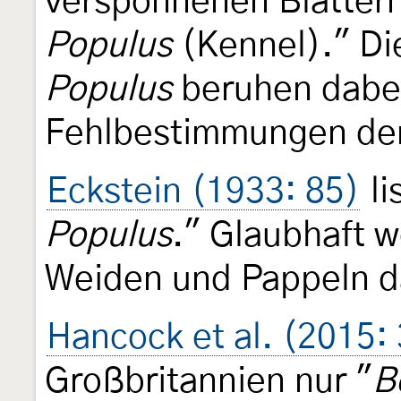
versponnenen Blätter
Populus
(Kennel)." D
Populus
beruhen dabei
Fehlbestimmungen der
Eckstein (1933: 85)
li
Populus
." Glaubhaft 
Weiden und Pappeln d
Hancock et al. (2015:
Großbritannien nur "
B