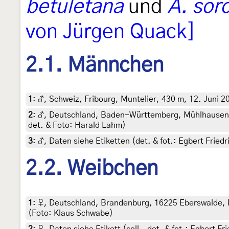
betuletana
und
A. sor
von Jürgen Quack]
2.1. Männchen
1
:
♂, Schweiz, Fribourg, Muntelier, 430 m, 12. Juni 20
2
:
♂, Deutschland, Baden-Württemberg, Mühlhausen-Eh
det. & Foto: Harald Lahm)
3
:
♂, Daten siehe Etiketten (det. & fot.: Egbert Fried
2.2. Weibchen
1
:
♀, Deutschland, Brandenburg, 16225 Eberswalde, B
(Foto: Klaus Schwabe)
2
:
♀, Daten siehe Etikett (coll., det. & fot.: Egbert F