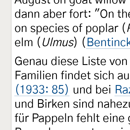
August on goat willow 
dann aber fort: "On th
on species of poplar (
elm (
Ulmus
) (
Bentinck
Genau diese Liste von
Familien findet sich a
(1933: 85)
und bei
Ra
und Birken sind nahezu
für Pappeln fehlt eine