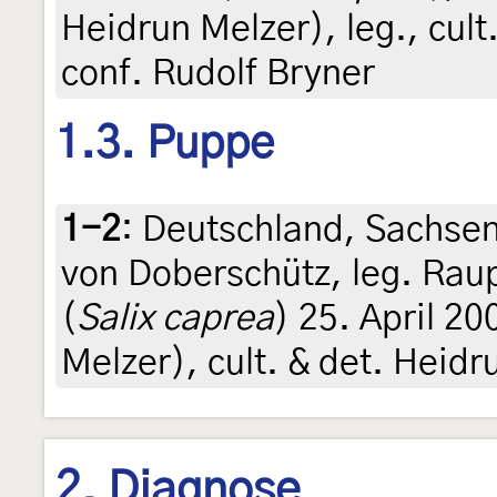
Heidrun Melzer), leg., cult
conf. Rudolf Bryner
1.3. Puppe
1-2
:
Deutschland, Sachse
von Doberschütz, leg. Raup
(
Salix caprea
) 25. April 2
Melzer), cult. & det. Heidr
2. Diagnose