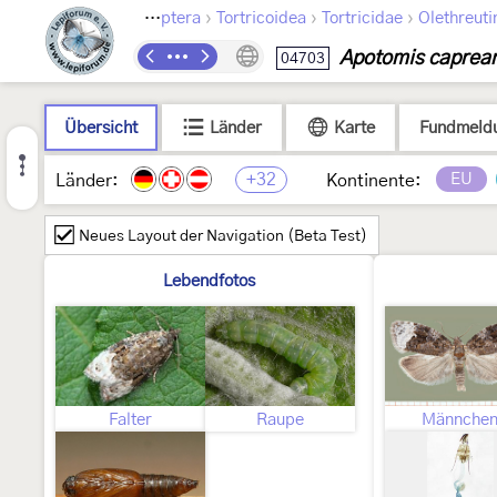
›
›
›
Lepidoptera
Tortricoidea
Tortricidae
Olethreuti
Apotomis caprea
04703
Übersicht
Länder
Karte
Fundmeld
+32
EU
Länder:
Kontinente:
Neues Layout der Navigation (Beta Test)
Lebendfotos
Falter
Raupe
Männche