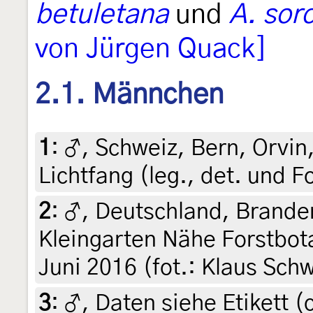
betuletana
und
A. sor
von Jürgen Quack]
2.1. Männchen
1
:
♂, Schweiz, Bern, Orvin,
Lichtfang (leg., det. und F
2
:
♂, Deutschland, Brande
Kleingarten Nähe Forstbot
Juni 2016 (fot.: Klaus Sch
3
:
♂, Daten siehe Etikett (c