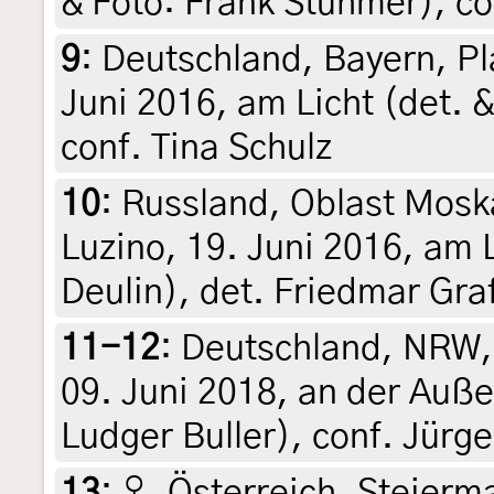
& Foto: Frank Stühmer), co
9
:
Deutschland, Bayern, Pl
Juni 2016, am Licht (det. &
conf. Tina Schulz
10
:
Russland, Oblast Moska
Luzino, 19. Juni 2016, am L
Deulin), det. Friedmar Gra
11-12
:
Deutschland, NRW,
09. Juni 2018, an der Auße
Ludger Buller), conf. Jürg
13
:
♀, Österreich, Steierma