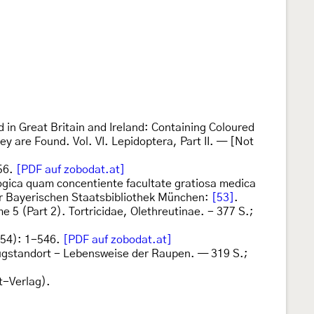
d in Great Britain and Ireland: Containing Coloured
y are Found. Vol. VI. Lepidoptera, Part II. — [Not
56.
[PDF auf zobodat.at]
ogica quam concentiente facultate gratiosa medica
der Bayerischen Staatsbibliothek München:
[53]
.
me 5 (Part 2). Tortricidae, Olethreutinae. - 377 S.;
54): 1-546.
[PDF auf zobodat.at]
Flugstandort - Lebensweise der Raupen. — 319 S.;
t-Verlag).