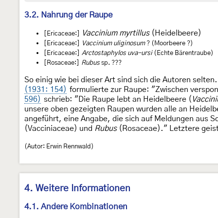
3.2. Nahrung der Raupe
Vaccinium myrtillus
(Heidelbeere)
[Ericaceae:]
[Ericaceae:]
Vaccinium uliginosum
? (Moorbeere ?)
[Ericaceae:]
Arctostaphylos uva-ursi
(Echte Bärentraube)
[Rosaceae:]
Rubus
sp. ???
So einig wie bei dieser Art sind sich die Autoren selten
(1931: 154)
formulierte zur Raupe: "Zwischen verspo
596)
schrieb: "Die Raupe lebt an Heidelbeere (
Vaccini
unsere oben gezeigten Raupen wurden alle an Heidelb
angeführt, eine Angabe, die sich auf Meldungen aus S
(Vacciniaceae) und
Rubus
(Rosaceae)." Letztere geiste
(Autor: Erwin Rennwald)
4. Weitere Informationen
4.1. Andere Kombinationen