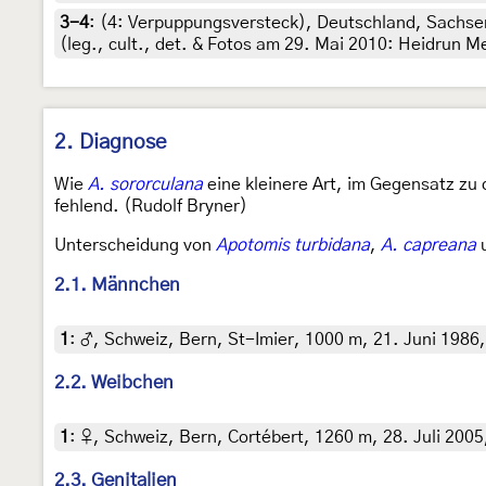
3-4
: (4:
Verpuppungsversteck
),
Deutschland, Sachse
(leg., cult., det. & Fotos am 29. Mai 2010: Heidrun M
2. Diagnose
Wie
A. sororculana
eine kleinere Art, im Gegensatz zu d
fehlend. (Rudolf Bryner)
Unterscheidung von
Apotomis turbidana
,
A. capreana
2.1. Männchen
1
:
♂, Schweiz, Bern, St-Imier, 1000 m, 21. Juni 1986, 
2.2. Weibchen
1
:
♀, Schweiz, Bern, Cortébert, 1260 m, 28. Juli 2005,
2.3. Genitalien