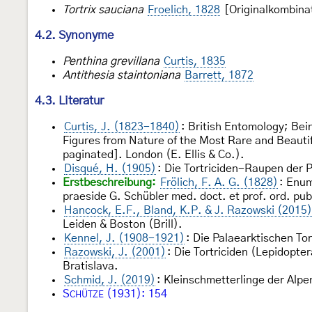
Tortrix sauciana
Froelich, 1828
[Originalkombina
4.2. Synonyme
Penthina grevillana
Curtis, 1835
Antithesia staintoniana
Barrett, 1872
4.3. Literatur
Curtis, J. (1823-1840)
: British Entomology; Bein
Figures from Nature of the Most Rare and Beautifu
paginated]. London (E. Ellis & Co.).
Disqué, H. (1905)
: Die Tortriciden-Raupen der P
Erstbeschreibung:
Frölich, F. A. G. (1828)
: Enum
praeside G. Schübler med. doct. et prof. ord. pu
Hancock, E.F., Bland, K.P. & J. Razowski (2015)
Leiden & Boston (Brill).
Kennel, J. (1908-1921)
: Die Palaearktischen To
Razowski, J. (2001)
: Die Tortriciden (Lepidopt
Bratislava.
Schmid, J. (2019)
: Kleinschmetterlinge der Alpe
S
(1931): 154
CHÜTZE