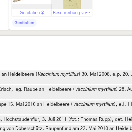
Genitalien ♀
Beschreibung von John Curtis als Penthina grevillana
Genitalien
 an Heidelbeere (
Vaccinium myrtillus
) 30. Mai 2008, e.p. 20. 
rlach, leg. Raupe an Heidelbeere (
Vaccinium myrtillus
) 28. A
pe 15. Mai 2010 an Heidelbeere (
Vaccinium myrtillus
), e.l. 
, Hochstaudenflur, 3. Juli 2011 (fot.: Thomas Rupp), det. He
g von Doberschütz, Raupenfund am 22. Mai 2010 an Heidelb