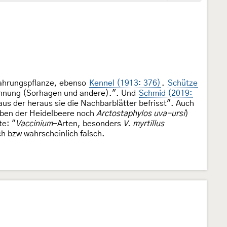
Nahrungspflanze, ebenso
Kennel (1913: 376)
.
Schütze
hnung (Sorhagen und andere).". Und
Schmid (2019:
aus der heraus sie die Nachbarblätter befrisst". Auch
ben der Heidelbeere noch
Arctostaphylos uva-ursi
)
te: "
Vaccinium
-Arten, besonders
V. myrtillus
ch bzw wahrscheinlich falsch.