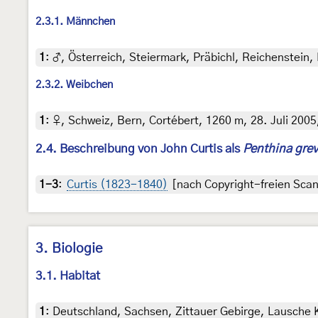
2.3.1. Männchen
1
:
♂, Österreich, Steiermark, Präbichl, Reichenstein,
2.3.2. Weibchen
1
:
♀, Schweiz, Bern, Cortébert, 1260 m, 28. Juli 2005,
2.4. Beschreibung von John Curtis als
Penthina grev
1-3
:
Curtis (1823-1840)
[nach Copyright-freien Scans
3. Biologie
3.1. Habitat
1
:
Deutschland, Sachsen, Zittauer Gebirge, Lausche 