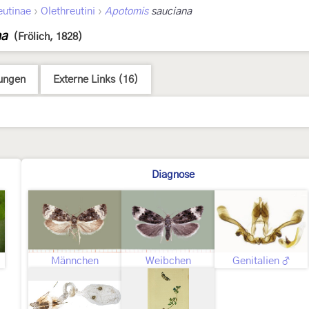
›
›
eutinae
Olethreutini
Apotomis
sauciana
na
(Frölich, 1828)
ungen
Externe Links (16)
Diagnose
Männchen
Weibchen
Genitalien ♂