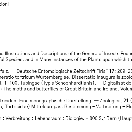
tion]
g Illustrations and Descriptions of the Genera of Insects Foun
l Species, and in Many Instances of the Plants upon which the
falz. — Deutsche Entomologische Zeitschrift "Iris"
17
: 209-2
eratio tortricum Würtembergiae. Dissertatio inauguralis zool
bl. 1-100. Tubingae (Typis Schoenhardtianis). — Digitalisat 
: The moths and butterflies of Great Britain and Ireland. Volu
rtriciden. Eine monographische Darstellung. — Zoologica,
21
(
era, Tortricidae) Mitteleuropas. Bestimmung - Verbreitung - 
n : Verbreitung : Lebensraum : Biologie. - 800 S.; Bern (Haup