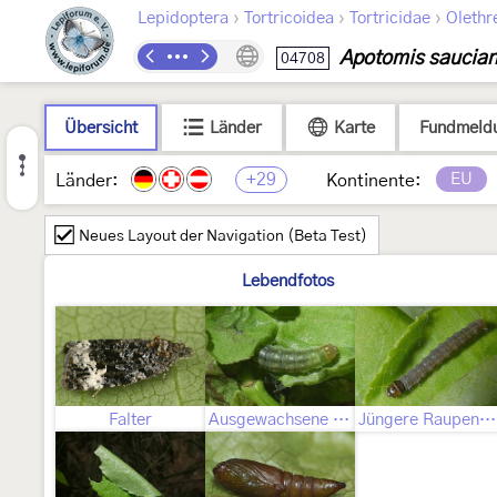
›
›
›
Lepidoptera
Tortricoidea
Tortricidae
Olethr
Apotomis saucia
04708
Übersicht
Länder
Karte
Fundmeld
+29
EU
Länder:
Kontinente:
Neues Layout der Navigation (Beta Test)
Lebendfotos
Falter
Ausgewachsene Raupe
Jüngere Raupenstadien